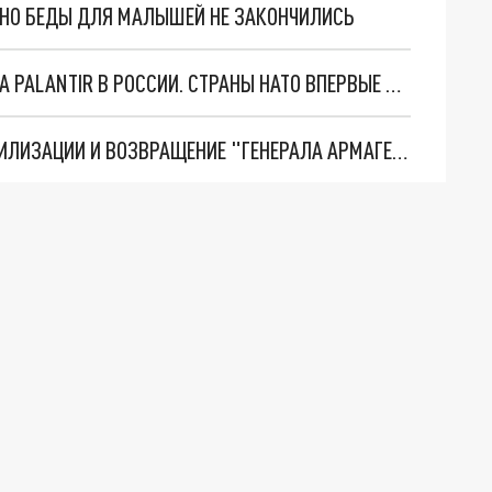
. НО БЕДЫ ДЛЯ МАЛЫШЕЙ НЕ ЗАКОНЧИЛИСЬ
"ОЧЕНЬ ПЛОХИЕ НОВОСТИ": БОЛЬШАЯ ОШИБКА PALANTIR В РОССИИ. СТРАНЫ НАТО ВПЕРВЫЕ ЗА СВО ОСТАНОВИЛИ ПОСТАВКИ ОРУЖИЯ. ВСУ ТЕРЯЮТ ПРИГРАНИЧЬЕ?
ТРИ ГЛАВНЫХ ИНСАЙДА ОБ СВО. ОТМЕНА МОБИЛИЗАЦИИ И ВОЗВРАЩЕНИЕ "ГЕНЕРАЛА АРМАГЕДДОНА"? ОТЛИЧНЫЕ НОВОСТИ, КОТОРЫЕ ЖДАЛИ ВСЕ