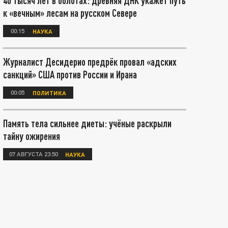
40 тысяч лет в болотах: древняя ДНК укажет путь
к «вечным» лесам на русском Севере
00:15
НАУКА
Журналист Десидерио предрёк провал «адских
санкций» США против России и Ирана
00:05
ПОЛИТИКА
Память тела сильнее диеты: учёные раскрыли
тайну ожирения
07 АВГУСТА 23:50
НАУКА