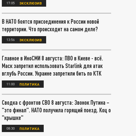
17:05
ЭКСКЛЮЗИВ
В НАТО боятся присоединения к России новой
территории. Что происходит на самом деле?
13:56
ЭКСКЛЮЗИВ
Главное в ИноСМИ 8 августа: ПВО в Киеве - всё.
Маск запретил использовать Starlink для атак
вглубь России. Украине запретили бить по КТК
11:00
ПОЛИТИКА
Сводка с фронтов СВО 8 августа: Звонок Путина –
"это финал". НАТО получила горящий поезд. Коц о
"крышке"
08:30
ПОЛИТИКА