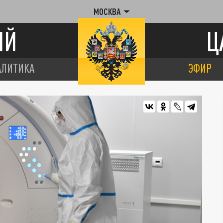
МОСКВА
ИЙ
Ц
АЛИТИКА
ЭФИР