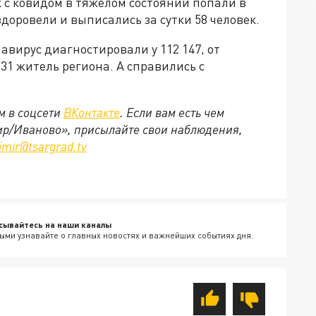
к с ковидом в тяжёлом состоянии попали в
доровели и выписались за сутки 58 человек.
авирус диагностировали у 112 147, от
131 житель региона. А справились с
м в соцсети
ВКонтакте
. Если вам есть чем
ир/Иваново», присылайте свои наблюдения,
imir@tsargrad.tv
сывайтесь на наши каналы
ыми узнавайте о главных новостях и важнейших событиях дня.