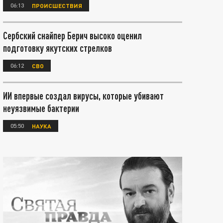
06:13
ПРОИСШЕСТВИЯ
Сербский снайпер Берич высоко оценил
подготовку якутских стрелков
06:12
СВО
ИИ впервые создал вирусы, которые убивают
неуязвимые бактерии
05:50
НАУКА