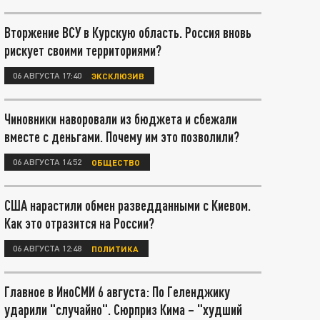
Вторжение ВСУ в Курскую область. Россия вновь
рискует своими территориями?
06 АВГУСТА 17:40
ЭКСКЛЮЗИВ
Чиновники наворовали из бюджета и сбежали
вместе с деньгами. Почему им это позволили?
06 АВГУСТА 14:52
ОБЩЕСТВО
США нарастили обмен разведданными с Киевом.
Как это отразится на России?
06 АВГУСТА 12:48
ПОЛИТИКА
Главное в ИноСМИ 6 августа: По Геленджику
ударили "случайно". Сюрприз Кима – "худший