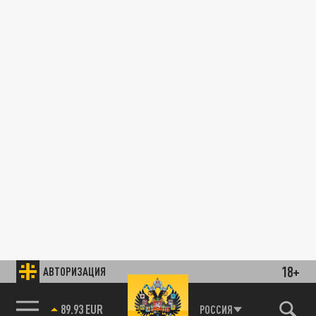
18+
АВТОРИЗАЦИЯ
89.93 EUR
РОССИЯ