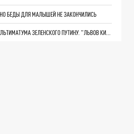
. НО БЕДЫ ДЛЯ МАЛЫШЕЙ НЕ ЗАКОНЧИЛИСЬ
НОВОЕ МАСШТАБНЕЙШЕЕ НАСТУПЛЕНИЕ. ТРИ УЛЬТИМАТУМА ЗЕЛЕНСКОГО ПУТИНУ. "ЛЬВОВ КИМА" ПОСТАВЯТ НА ПВО? ГЛОБАЛЬНЫЙ ПРОРЫВ ПОД ЗАПОРОЖЬЕМ