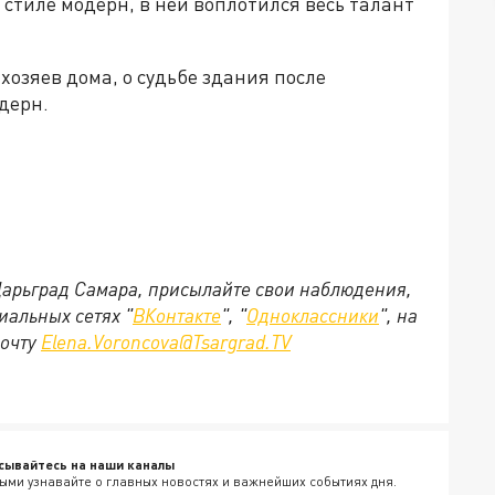
стиле модерн, в ней воплотился весь талант
хозяев дома, о судьбе здания после
дерн.
 Царьград Самара, присылайте свои наблюдения,
иальных сетях "
ВКонтакте
", "
Одноклассники
", на
почту
Elena.Voroncova@Tsargrad.TV
сывайтесь на наши каналы
ыми узнавайте о главных новостях и важнейших событиях дня.