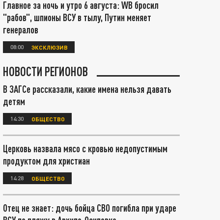
Главное за ночь и утро 6 августа: WB бросил
"рабов", шпионы ВСУ в тылу, Путин меняет
генералов
08:00
ЭКСКЛЮЗИВ
НОВОСТИ РЕГИОНОВ
В ЗАГСе рассказали, какие имена нельзя давать
детям
14:30
ОБЩЕСТВО
Церковь назвала мясо с кровью недопустимым
продуктом для христиан
14:28
ОБЩЕСТВО
Отец не знает: дочь бойца СВО погибла при ударе