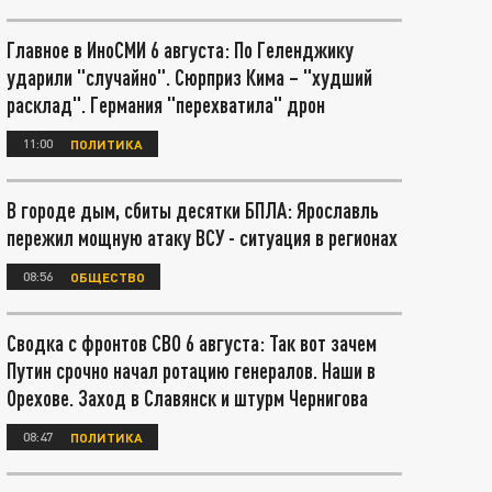
Главное в ИноСМИ 6 августа: По Геленджику
ударили "случайно". Сюрприз Кима – "худший
расклад". Германия "перехватила" дрон
11:00
ПОЛИТИКА
В городе дым, сбиты десятки БПЛА: Ярославль
пережил мощную атаку ВСУ - ситуация в регионах
08:56
ОБЩЕСТВО
Сводка с фронтов СВО 6 августа: Так вот зачем
Путин срочно начал ротацию генералов. Наши в
Орехове. Заход в Славянск и штурм Чернигова
08:47
ПОЛИТИКА