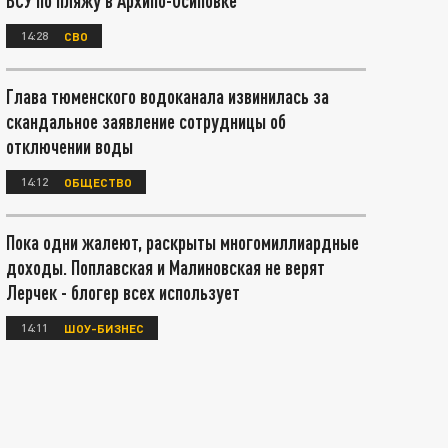
ВСУ по пляжу в Архипо-Осиповке
14:28
СВО
Глава тюменского водоканала извинилась за
скандальное заявление сотрудницы об
отключении воды
14:12
ОБЩЕСТВО
Пока одни жалеют, раскрыты многомиллиардные
доходы. Поплавская и Малиновская не верят
Лерчек - блогер всех использует
14:11
ШОУ-БИЗНЕС