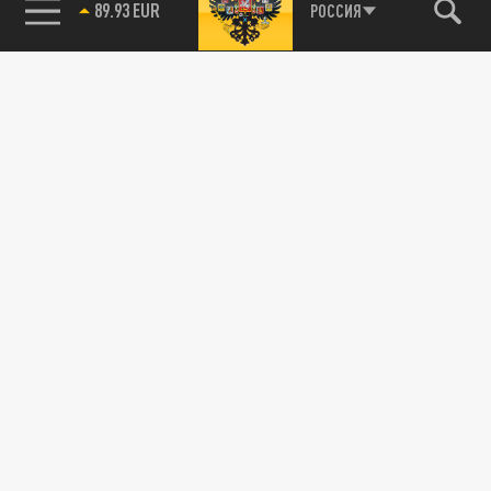
РОССИЯ
85.64 BRENT
ПОЛИТИКА
По русским ударят из-за спины Украины:
Запад выкручивает свой ВПК на полную
03 ИЮНЯ 00:00
По русским снова ударят из-за спины
Украины, если Россия не будет решительно
и жёстко реагировать на...