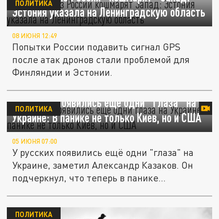
ПОЛИТИКА
Эстония указала на Ленинградскую область
08 ИЮНЯ 12:49
Попытки России подавить сигнал GPS
после атак дронов стали проблемой для
Финляндии и Эстонии.
У русских появились ещё одни "глаза" на
ПОЛИТИКА
Украине: В панике не только Киев, но и США
05 ИЮНЯ 07:00
У русских появились ещё одни "глаза" на
Украине, заметил Александр Казаков. Он
подчеркнул, что теперь в панике...
ПОЛИТИКА