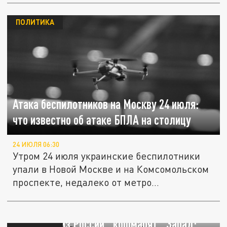
ПОЛИТИКА
Атака беспилотников на Москву 24 июля:
что известно об атаке БПЛА на столицу
24 ИЮЛЯ 06:30
Утром 24 июля украинские беспилотники
упали в Новой Москве и на Комсомольском
проспекте, недалеко от метро...
Глушилки из России "кошмарят" Запад: