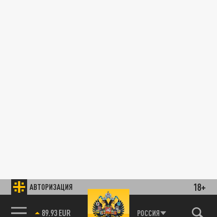
18+
АВТОРИЗАЦИЯ
89.93 EUR
РОССИЯ