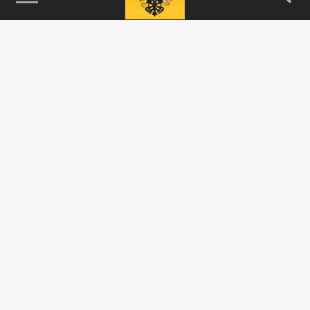
115093, г. Москва, переулок Партийный,
д.1, к.57, стр.3, эт.1, пом.I, ком.45