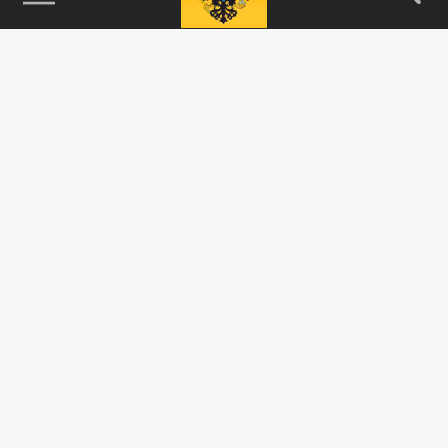
115093, г. Москва, переулок Партийный,
д.1, к.57, стр.3, эт.1, пом.I, ком.45