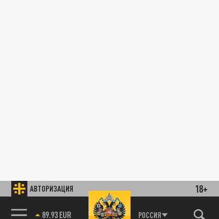
18+
АВТОРИЗАЦИЯ
89.93 EUR
РОССИЯ