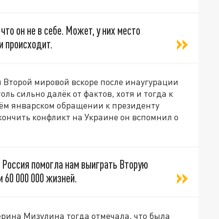
 что он не в себе. Может, у них место
и происходит.
я Второй мировой вскоре после инаугурации
ль сильно далёк от фактов, хотя и тогда к
оём январском обращении к президенту
кончить конфликт на Украине он вспомнил о
 Россия помогла нам выиграть Вторую
и 60 000 000 жизней.
ерина Мизулина тогда отмечала, что была