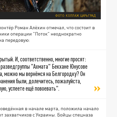
ФОТО: КОЛЛАЖ ЦАРЬГРАД
онтёр Роман Алёхин отмечал, что состоит в
тники операции "Поток" неоднократно
на передовую:
крытый. И, соответственно, многие просят:
е разведгруппы "Ахмата" Бекхане Юнусове
та, можно мы вернёмся на Белгородку? Он
 ранения были, долечитесь, пожалуйста,
ую, успеете ещё повоевать".
роведённая в начале марта, положила начало
от захватчиков с Украины. Бойцы спецназа