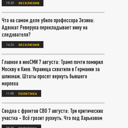
15:20
ЭКСКЛЮЗИВ
Что на самом деле убило профессора Зезина:
Адвокат Реверука перекладывает вину на
следователя?
14:24
ЭКСКЛЮЗИВ
Главное в иноСМИ 7 августа: Трамп почти помирил
Москву и Киев. Украинца схватили в Германии за
шпионаж. Штаты просят вернуть бывшего
морпеха
11:00
ПОЛИТИКА
Сводка с фронтов СВО 7 августа: Три критических
участка – Всё грозит рухнуть. Что под Харьковом
08:30
ПОЛИТИКА