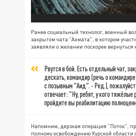
Ранее социальный технолог, военный вол
закрытом чата "Ахмата", в котором учас
заявляли о желании поскорее вернуться 
Рвутся в бой. Есть отдельный чат, за
дескать, командир (речь о командир
с позывным "Аид". - Ред.), пожалуйс
отвечает: "Ну, ребят, у кого тяжёлые
пройдите вы реабилитацию полноценн
Напомним, дерзкая операция "Поток", п
полному освобождению Курской области 