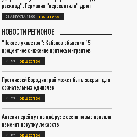
расклад". Германия "перехватила" дрон
06 АВГУСТА 11:00
ПОЛИТИКА
НОВОСТИ РЕГИОНОВ
"Некое лукавство": Кабанов объяснил 15-
процентное снижение притока мигрантов
01:53
ОБЩЕСТВО
Протоиерей Бородин: рай может быть закрыт для
сознательных одиночек
01:23
ОБЩЕСТВО
Аптеки перейдут на цифру: с осени новые правила
изменят покупку лекарств
01:09
ОБЩЕСТВО