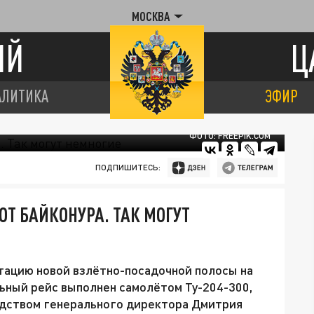
МОСКВА
ИЙ
Ц
АЛИТИКА
ЭФИР
ФОТО: FREEPIK.COM
ПОДПИШИТЕСЬ:
ОТ БАЙКОНУРА. ТАК МОГУТ
атацию новой взлётно-посадочной полосы на
ный рейс выполнен самолётом Ту-204-300,
дством генерального директора Дмитрия