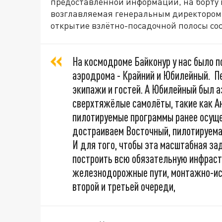
предоставленной информации, на борту 
возглавляемая генеральным директоро
открытие взлётно-посадочной полосы сост
На космодроме Байконур у нас было п
аэродрома - Крайний и Юбилейный. П
экипажи и гостей. А Юбилейный был а
сверхтяжёлые самолёты, такие как Ан
пилотируемые программы ранее осуще
достраиваем Восточный, пилотируема
И для того, чтобы эта масштабная з
построить всю обязательную инфраст
железнодорожные пути, монтажно-ис
второй и третьей очереди,