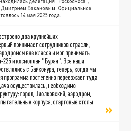
находилась делегация "Роскосмоса",
м Дмитрием Бакановым. Официальное
оялось 14 мая 2025 года.
остроено два крупнейших
ервый принимает сотрудников отрасли,
эродромом вне класса и мог принимать
-225 и космоплан "Буран". Все наши
ствлялись с Байконура, теперь, когда мы
я программа постепенно переезжает туда.
адача осуществилась, необходимо
руктуру: город Циолковский, аэродром,
пытательные корпуса, стартовые столы