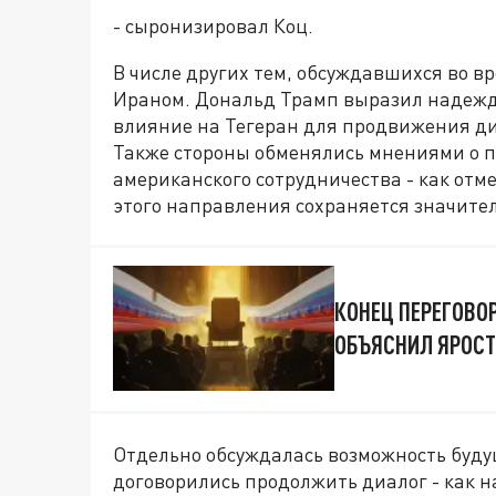
- сыронизировал Коц.
В числе других тем, обсуждавшихся во вр
Ираном. Дональд Трамп выразил надежду
влияние на Тегеран для продвижения ди
Также стороны обменялись мнениями о п
американского сотрудничества - как отме
этого направления сохраняется значит
КОНЕЦ ПЕРЕГОВО
ОБЪЯСНИЛ ЯРОСТ
Отдельно обсуждалась возможность буду
договорились продолжить диалог - как н