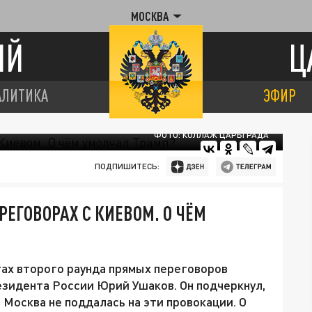
МОСКВА
ИЙ
Ц
АЛИТИКА
ЭФИР
ФОТО: КОЛЛАЖ ЦАРЬГРАДА
ПОДПИШИТЕСЬ:
ЕГОВОРАХ С КИЕВОМ. О ЧЁМ
гах второго раунда прямых переговоров
зидента России Юрий Ушаков. Он подчеркнул,
 Москва не поддалась на эти провокации. О