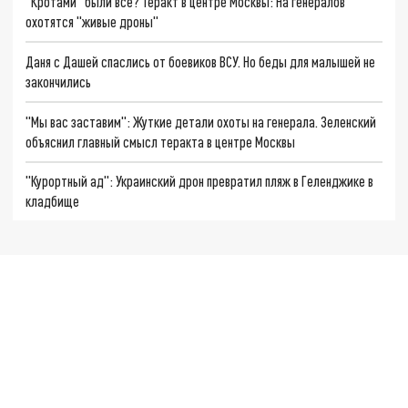
"Кротами" были все? Теракт в центре Москвы: На генералов
охотятся "живые дроны"
Даня с Дашей спаслись от боевиков ВСУ. Но беды для малышей не
закончились
"Мы вас заставим": Жуткие детали охоты на генерала. Зеленский
объяснил главный смысл теракта в центре Москвы
"Курортный ад": Украинский дрон превратил пляж в Геленджике в
кладбище