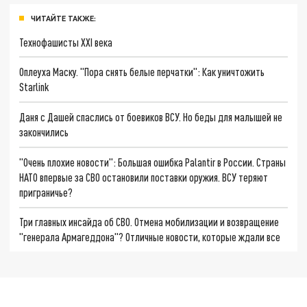
ЧИТАЙТЕ ТАКЖЕ:
Технофашисты XXI века
Оплеуха Маску. "Пора снять белые перчатки": Как уничтожить
Starlink
Даня с Дашей спаслись от боевиков ВСУ. Но беды для малышей не
закончились
"Очень плохие новости": Большая ошибка Palantir в России. Страны
НАТО впервые за СВО остановили поставки оружия. ВСУ теряют
приграничье?
Три главных инсайда об СВО. Отмена мобилизации и возвращение
"генерала Армагеддона"? Отличные новости, которые ждали все