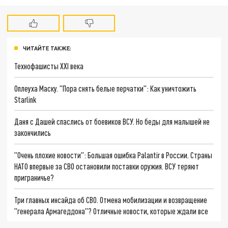
ЧИТАЙТЕ ТАКЖЕ:
Технофашисты XXI века
Оплеуха Маску. "Пора снять белые перчатки": Как уничтожить
Starlink
Даня с Дашей спаслись от боевиков ВСУ. Но беды для малышей не
закончились
"Очень плохие новости": Большая ошибка Palantir в России. Страны
НАТО впервые за СВО остановили поставки оружия. ВСУ теряют
приграничье?
Три главных инсайда об СВО. Отмена мобилизации и возвращение
"генерала Армагеддона"? Отличные новости, которые ждали все