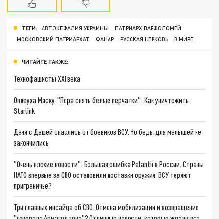
ТЕГИ:
АВТОКЕФАЛИЯ УКРАИНЫ
ПАТРИАРХ ВАРФОЛОМЕЙ
МОСКОВСКИЙ ПАТРИАРХАТ
ФАНАР
РУССКАЯ ЦЕРКОВЬ
В МИРЕ
ЧИТАЙТЕ ТАКЖЕ:
Технофашисты XXI века
Оплеуха Маску. "Пора снять белые перчатки": Как уничтожить
Starlink
Даня с Дашей спаслись от боевиков ВСУ. Но беды для малышей не
закончились
"Очень плохие новости": Большая ошибка Palantir в России. Страны
НАТО впервые за СВО остановили поставки оружия. ВСУ теряют
приграничье?
Три главных инсайда об СВО. Отмена мобилизации и возвращение
"генерала Армагеддона"? Отличные новости, которые ждали все