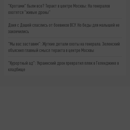
"Кротами" были все? Теракт в центре Москвы: На генералов
охотятся "живые дроны"
Даня с Дашей спаслись от боевиков ВСУ. Но беды для малышей не
закончились
"Мы вас заставим": Жуткие детали охоты на генерала. Зеленский
объяснил главный смысл теракта в центре Москвы
"Курортный ад": Украинский дрон превратил пляж в Геленджике в
кладбище