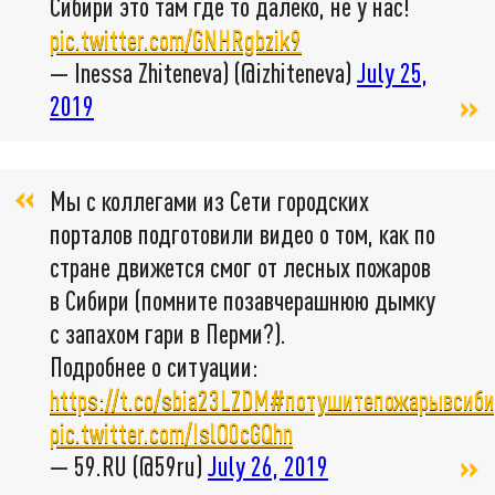
Сибири это там где то далеко, не у нас!
pic.twitter.com/GNHRgbzik9
— Inessa Zhiteneva) (@izhiteneva)
July 25,
2019
Мы с коллегами из Сети городских
порталов подготовили видео о том, как по
стране движется смог от лесных пожаров
в Сибири (помните позавчерашнюю дымку
с запахом гари в Перми?).
Подробнее о ситуации:
https://t.co/sbia23LZDM
#потушитепожарывсиби
pic.twitter.com/IslO0cGQhn
— 59.RU (@59ru)
July 26, 2019