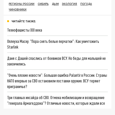
РЕГИОНЫ РОССИИ
СИБИРЬ
ДЫМ
ЭКОЛОГИЯ
ПОГОДА
ЧИНОВНИКИ
ЧИТАЙТЕ ТАКЖЕ:
Технофашисты XXI века
Оплеуха Маску. "Пора снять белые перчатки": Как уничтожить
Starlink
Даня с Дашей спаслись от боевиков ВСУ. Но беды для малышей не
закончились
"Очень плохие новости": Большая ошибка Palantir в России. Страны
НАТО впервые за СВО остановили поставки оружия. ВСУ теряют
приграничье?
Три главных инсайда об СВО. Отмена мобилизации и возвращение
"генерала Армагеддона"? Отличные новости, которые ждали все