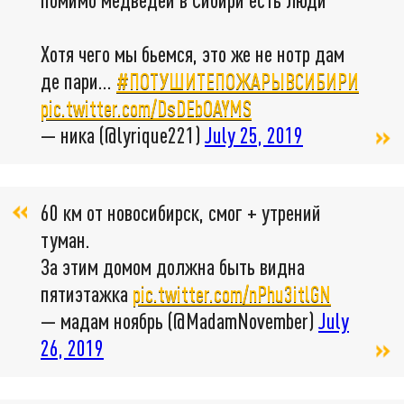
Хотя чего мы бьемся, это же не нотр дам
де пари...
#ПОТУШИТЕПОЖАРЫВСИБИРИ
pic.twitter.com/DsDEbOAYMS
— ника (@lyrique221)
July 25, 2019
60 км от новосибирск, смог + утрений
туман.
За этим домом должна быть видна
пятиэтажка
pic.twitter.com/nPhu3itlGN
— мадам ноябрь (@MadamNovember)
July
26, 2019