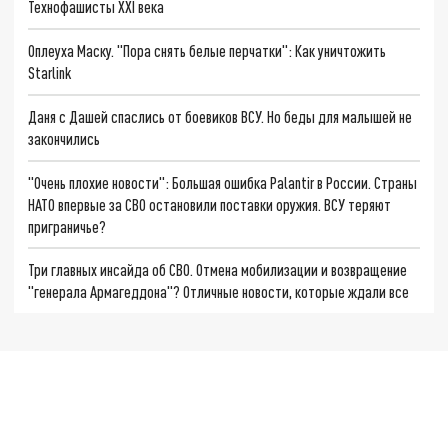
Технофашисты XXI века
Оплеуха Маску. "Пора снять белые перчатки": Как уничтожить
Starlink
Даня с Дашей спаслись от боевиков ВСУ. Но беды для малышей не
закончились
"Очень плохие новости": Большая ошибка Palantir в России. Страны
НАТО впервые за СВО остановили поставки оружия. ВСУ теряют
приграничье?
Три главных инсайда об СВО. Отмена мобилизации и возвращение
"генерала Армагеддона"? Отличные новости, которые ждали все