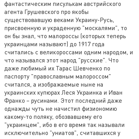
фантастическим писулькам австрийского
агента Грушевского про якобы
существовавшую веками Украину-Русь,
присвоенную и украденную "москалями", то
он бы знал, что малороссы (которых теперь
украинцами называют) до 1917 года
считались с великороссами одним народом, и
что назывался этот народ "русские". Что
даже любимый их Тарас Шевченко по
паспорту "православным малороссом"
считался, а изображаемые ныне на
украинских купюрах Леся Украинка и Иван
Франко – русинами. Этот последний даже
однажды чуть не начистил физиономию
какому-то поляку, обозвавшему его
"украинцем", ибо в его время так называли
исключительно "униатов", считавшихся у