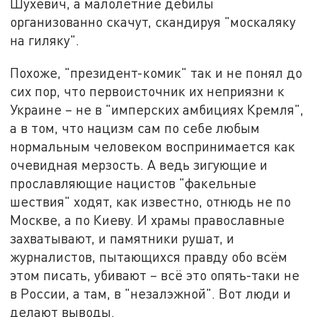
Шухевич, а малолетние дебилы
организованно скачут, скандируя "москаляку
на гиляку".
Похоже, "президент-комик" так и не понял до
сих пор, что первоисточник их неприязни к
Украине – не в "имперских амбициях Кремля",
а в том, что нацизм сам по себе любым
нормальным человеком воспринимается как
очевидная мерзость. А ведь зигующие и
прославляющие нацистов "факельные
шествия" ходят, как известно, отнюдь не по
Москве, а по Киеву. И храмы православные
захватывают, и памятники рушат, и
журналистов, пытающихся правду обо всём
этом писать, убивают – всё это опять-таки не
в России, а там, в "незалэжной". Вот люди и
делают выводы.