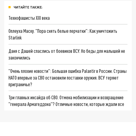
ЧИТАЙТЕ ТАКЖЕ:
Технофашисты XXI века
Оплеуха Маску. "Пора снять белые перчатки": Как уничтожить
Starlink
Даня с Дашей спаслись от боевиков ВСУ. Но беды для малышей не
закончились
"Очень плохие новости": Большая ошибка Palantir в России. Страны
НАТО впервые за СВО остановили поставки оружия. ВСУ теряют
приграничье?
Три главных инсайда об СВО. Отмена мобилизации и возвращение
"генерала Армагеддона"? Отличные новости, которые ждали все