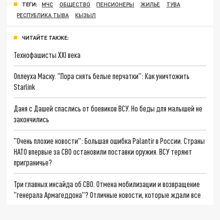
ТЕГИ:
МЧС
ОБЩЕСТВО
ПЕНСИОНЕРЫ
ЖИЛЬЕ
ТУВА
РЕСПУБЛИКА ТЫВА
КЫЗЫЛ
ЧИТАЙТЕ ТАКЖЕ:
Технофашисты XXI века
Оплеуха Маску. "Пора снять белые перчатки": Как уничтожить
Starlink
Даня с Дашей спаслись от боевиков ВСУ. Но беды для малышей не
закончились
"Очень плохие новости": Большая ошибка Palantir в России. Страны
НАТО впервые за СВО остановили поставки оружия. ВСУ теряют
приграничье?
Три главных инсайда об СВО. Отмена мобилизации и возвращение
"генерала Армагеддона"? Отличные новости, которые ждали все