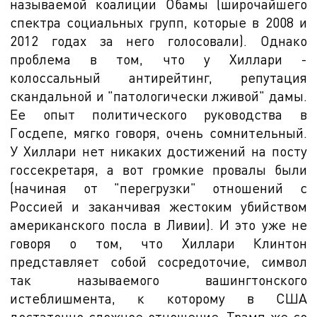
называемой коалиции Обамы (широчайшего
спектра социальных групп, которые в 2008 и
2012 годах за него голосовали). Однако
проблема в том, что у Хиллари -
колоссальный антирейтинг,
репутация
скандальной и "патологически лживой" дамы.
Ее опыт политического руководства в
Госдепе, мягко говоря, очень сомнительный.
У Хиллари нет никаких достижений на посту
госсекретаря, а вот громкие провалы были
(начиная от "перегрузки" отношений с
Россией и заканчивая жестоким убийством
американского посла в Ливии). И это уже не
говоря о том, что Хиллари Клинтон
представляет собой сосредоточие, символ
так называемого вашингтонского
истеблишмента, к которому в США
достаточно сложное отношение. Трамп же со