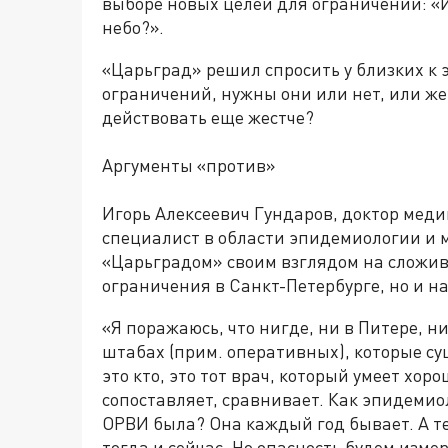
выборе новых целей для ограничений: «
небо?».
«Царьград» решил спросить у близких к 
ограничений, нужны они или нет, или же
действовать еще жестче?
Аргументы «против»
Игорь Алексеевич Гундаров, доктор меди
специалист в области эпидемиологии и 
«Царьградом» своим взглядом на сложив
ограничения в Санкт-Петербурге, но и н
«Я поражаюсь, что нигде, ни в Питере, ни
штабах (прим. оперативных), которые с
это кто, это тот врач, который умеет хор
сопоставляет, сравнивает. Как эпидемио
ОРВИ была? Она каждый год бывает. А т
тогда и сейчас. Но опасность будем изм