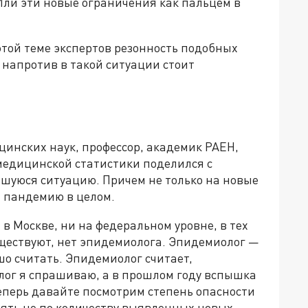
Или эти новые ограничения как пальцем в
этой теме экспертов резонность подобных
 напротив в такой ситуации стоит
цинских наук, профессор, академик РАЕН,
медицинской статистики поделился с
шуюся ситуацию. Причем не только на новые
а пандемию в целом.
 в Москве, ни на федеральном уровне, в тех
уществуют, нет эпидемиолога. Эпидемиолог —
ошо считать. Эпидемиолог считает,
лог я спрашиваю, а в прошлом году вспышка
еперь давайте посмотрим степень опасности
ерять не по количеству выявленных новых