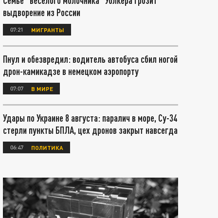
Семье "веселого молочника" Уолкера грозит
выдворение из России
07:21
МИГРАНТЫ
Пнул и обезвредил: водитель автобуса сбил ногой
дрон-камикадзе в немецком аэропорту
07:07
В МИРЕ
Удары по Украине 8 августа: паралич в море, Су-34
стерли пункты БПЛА, цех дронов закрыт навсегда
06:47
ПОЛИТИКА