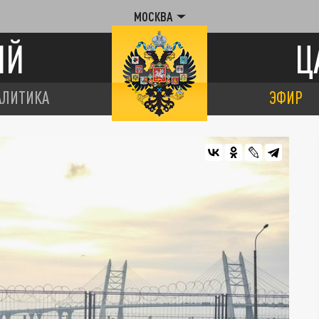
МОСКВА
ИЙ
Ц
АЛИТИКА
ЭФИР