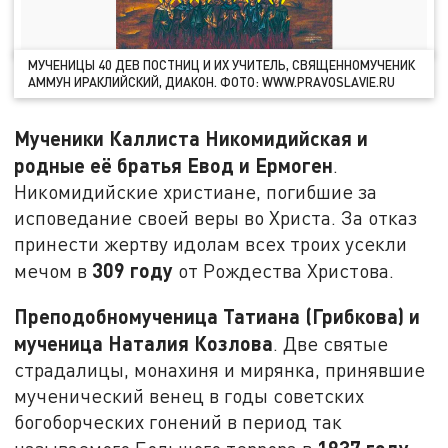
МУЧЕНИЦЫ 40 ДЕВ ПОСТНИЦ И ИХ УЧИТЕЛЬ, СВЯЩЕННОМУЧЕНИК
АММУН ИРАКЛИЙСКИЙ, ДИАКОН. ФОТО: WWW.PRAVOSLAVIE.RU
Мученики Каллиста Никомидийская и
родные её братья Евод и Ермоген
.
Никомидийские христиане, погибшие за
исповедание своей веры во Христа. За отказ
принести жертву идолам всех троих усекли
309 году
мечом в
от Рождества Христова.
Преподобномученица Татиана (Грибкова) и
мученица Наталия Козлова
. Две святые
страдалицы, монахиня и мирянка, принявшие
мученический венец в годы советских
богоборческих гонений в период так