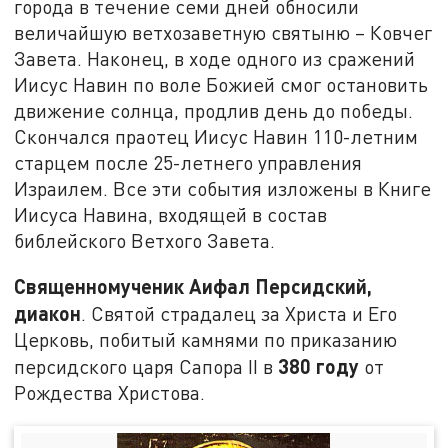
города в течение семи дней обносили
величайшую ветхозаветную святыню – Ковчег
Завета. Наконец, в ходе одного из сражений
Иисус Навин по воле Божией смог остановить
движение солнца, продлив день до победы.
Скончался праотец Иисус Навин 110-летним
старцем после 25-летнего управления
Израилем. Все эти события изложены в Книге
Иисуса Навина, входящей в состав
библейского Ветхого Завета.
Священномученик Аифал Персидский,
диакон
. Святой страдалец за Христа и Его
Церковь, побитый камнями по приказанию
380 году
персидского царя Сапора II в
от
Рождества Христова.