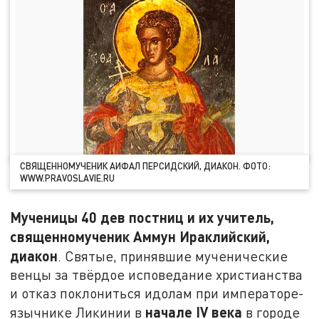
СВЯЩЕННОМУЧЕНИК АИФАЛ ПЕРСИДСКИЙ, ДИАКОН. ФОТО:
WWW.PRAVOSLAVIE.RU
Мученицы 40 дев постниц и их учитель,
священномученик Аммун Ираклийский,
диакон
. Святые, принявшие мученические
венцы за твёрдое исповедание христианства
и отказ поклониться идолам при императоре-
начале IV века
язычнике Ликинии в
в городе