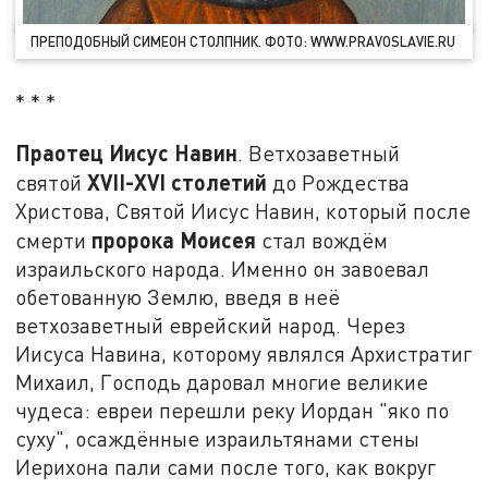
ПРЕПОДОБНЫЙ СИМЕОН СТОЛПНИК. ФОТО: WWW.PRAVOSLAVIE.RU
* * *
Праотец Иисус Навин
. Ветхозаветный
XVII-
XVI столетий
святой
до Рождества
Христова, Святой Иисус Навин, который после
пророка Моисея
смерти
стал вождём
израильского народа. Именно он завоевал
обетованную Землю, введя в неё
ветхозаветный еврейский народ. Через
Иисуса Навина, которому являлся Архистратиг
Михаил, Господь даровал многие великие
чудеса: евреи перешли реку Иордан "яко по
суху", осаждённые израильтянами стены
Иерихона пали сами после того, как вокруг