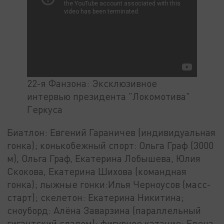
22-я Фанзона: Эксклюзивное
интервью президента "Локомотива"
Геркуса
Биатлон: Евгений Гараничев (индивидуальная
гонка); конькобежный спорт: Ольга Граф (3000
м), Ольга Граф, Екатерина Лобышева, Юлия
Скокова, Екатерина Шихова (командная
гонка); лыжные гонки:Илья Черноусов (масс-
старт); скелетон: Екатерина Никитина;
сноуборд: Алёна Заварзина (параллельный
гигантский слалом); фигурное катание: Елена