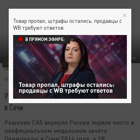
Товар пропал, штрафы остались: продавцы с
WB требуют ответов
В ПРЯМОМ ЭФИРЕ:
ФОТО: ЦАРЬГРАД
СПОРТ
СЕРГЕЙ АСТАХОВ
01 ФЕВРАЛЯ 16:27
ПОДПИШИТЕСЬ:
Россия — вновь первая на Олимпиаде-2014
в Сочи
Решение CAS вернуло России первое место в
неофициальном медальном зачёте
Олимпиады в Сочи 2014 года, а 28