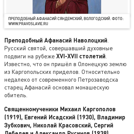
ПРЕПОДОБНЫЙ АФАНАСИЙ СЯНДЕМСКИЙ, ВОЛОГОДСКИЙ. ФОТО:
WWW.PRAVOSLAVIE.RU
Преподобный Афанасий Наволоцкий
.
Русский святой, совершавший духовные
XVI-XVII столетий
подвиги на рубеже
.
Известно, что он пришёл в Олонецкую землю
из Каргопольских приделов. Относительно
недалеко от современного Петрозаводска
старец Афанасий основал монашескую
обитель.
Священномученики Михаил Каргополов
(1919), Евгений Исадский (1930), Владимир
Зубкович, Николай Красовский, Сергий
Лебедев и Александр Русинов (1938),