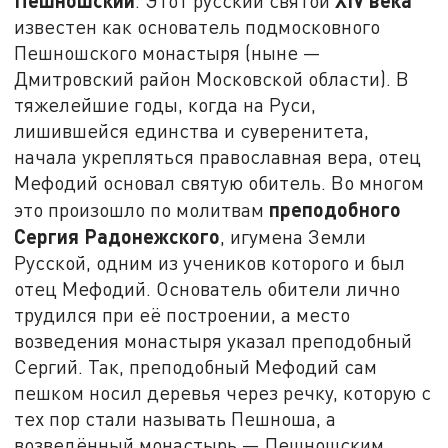
Пешношский
XIV
века
. Этот русский святой
известен как основатель подмосковного
Пешношского монастыря (ныне —
Дмитровский район Московской области). В
тяжелейшие годы, когда на Руси,
лишившейся единства и суверенитета,
начала укрепляться православная вера, отец
Мефодий основал святую обитель. Во многом
преподобного
это произошло по молитвам
Сергия Радонежского
, игумена Земли
Русской, одним из учеников которого и был
отец Мефодий. Основатель обители лично
трудился при её построении, а место
возведения монастыря указал преподобный
Сергий. Так, преподобный Мефодий сам
пешком носил деревья через речку, которую с
тех пор стали называть Пешноша, а
возведённый монастырь — Пешношским.