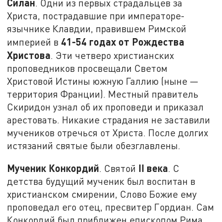
Силан
. Одни из первых страдальцев за
Христа, пострадавшие при императоре-
язычнике Клавдии, правившем Римской
41-54 годах от Рождества
империей в
Христова
. Эти четверо христианских
проповедников просвещали Светом
Христовой Истины южную Галлию (ныне —
территория Франции). Местный правитель
Скиридон узнал об их проповеди и приказал
арестовать. Никакие страдания не заставили
мучеников отречься от Христа. После долгих
истязаний святые были обезглавлены.
Мученик Конкордий
II
века
. Святой
. С
детства будущий мученик был воспитан в
христианском смирении, Слово Божие ему
проповедал его отец, пресвитер Гордиан. Сам
Конкордий был приближен епископом Рима