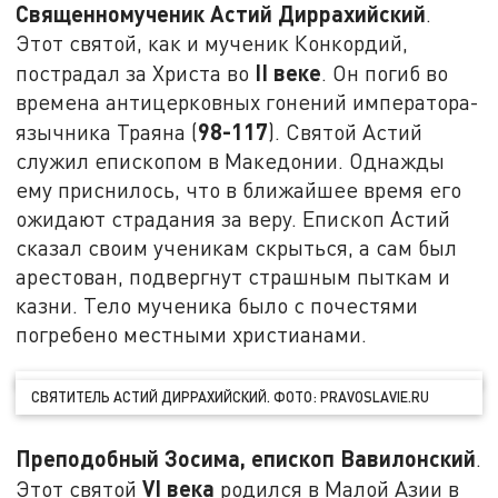
Священномученик Астий Диррахийский
.
Этот святой, как и мученик Конкордий,
II
веке
пострадал за Христа во
. Он погиб во
времена антицерковных гонений императора-
98-117
язычника Траяна (
). Святой Астий
служил епископом в Македонии. Однажды
ему приснилось, что в ближайшее время его
ожидают страдания за веру. Епископ Астий
сказал своим ученикам скрыться, а сам был
арестован, подвергнут страшным пыткам и
казни. Тело мученика было с почестями
погребено местными христианами.
СВЯТИТЕЛЬ АСТИЙ ДИРРАХИЙСКИЙ. ФОТО: PRAVOSLAVIE.RU
Преподобный Зосима, епископ Вавилонский
.
VI
века
Этот святой
родился в Малой Азии в