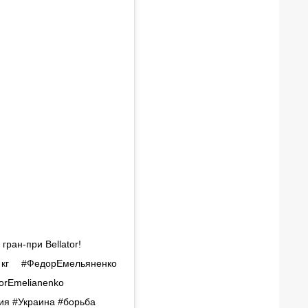
ран-при Bellator! ⠀
3 кг ⠀ #ФедорЕмельяненко
orEmelianenko
ия #Украина #борьба