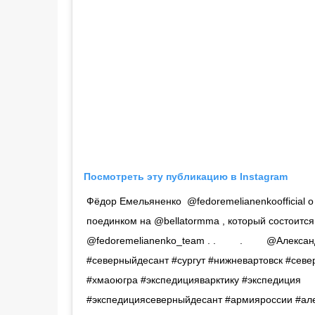
Посмотреть эту публикацию в Instagram
Фёдор Емельяненко @fedoremelianenkoofficial 
поединком на @bellatormma , который состоится
@fedoremelianenko_team . .⠀⠀⠀ .⠀⠀⠀ @Алекса
#северныйдесант #сургут #нижневартовск #сев
#хмаоюгра #экспедицияварктику #экспедиция
#экспедициясеверныйдесант #армияроссии #ал