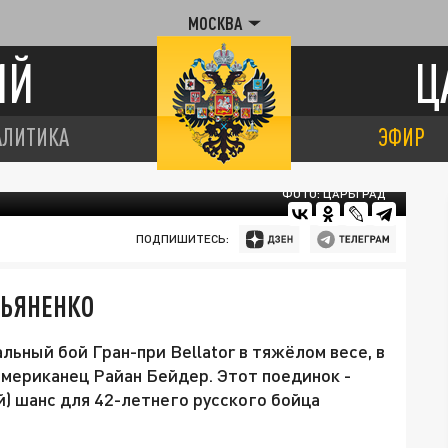
МОСКВА
ИЙ
Ц
АЛИТИКА
ЭФИР
ФОТО: ЦАРЬГРАД
ПОДПИШИТЕСЬ:
ЛЬЯНЕНКО
льный бой Гран-при Bellator в тяжёлом весе, в
мериканец Райан Бейдер. Этот поединок -
й) шанс для 42-летнего русского бойца