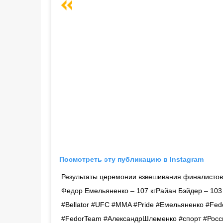
Посмотреть эту публикацию в Instagram
Результаты церемонии взвешивания финалистов г
Федор Емельяненко – 107 кгРайан Бэйдер – 10
#Bellator #UFC #MMA #Pride #Емельяненко #Fed
#FedorTeam #АлександрШлеменко #спорт #Росс