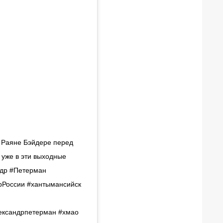
о Раяне Бэйдере перед
 уже в эти выходные
ндр #Петерман⠀⠀⠀
ерРоссии #хантымансийск
ександрпетерман #хмао