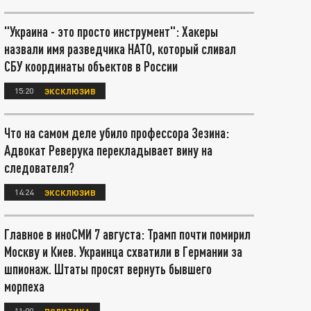
"Украина - это просто инструмент": Хакеры
назвали имя разведчика НАТО, который сливал
СБУ координаты объектов в России
15:20
ЭКСКЛЮЗИВ
Что на самом деле убило профессора Зезина:
Адвокат Реверука перекладывает вину на
следователя?
14:24
ЭКСКЛЮЗИВ
Главное в иноСМИ 7 августа: Трамп почти помирил
Москву и Киев. Украинца схватили в Германии за
шпионаж. Штаты просят вернуть бывшего
морпеха
11:00
ПОЛИТИКА