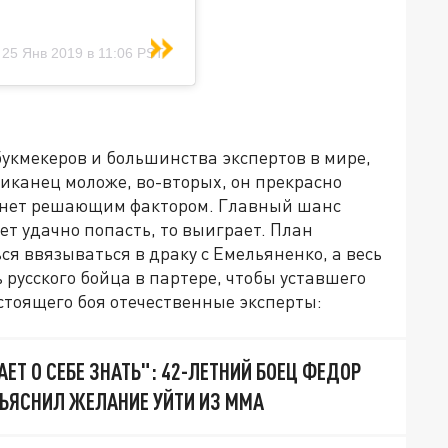
)
25 Янв 2019 в 11:06 PST
укмекеров и большинства экспертов в мире,
иканец моложе, во-вторых, он прекрасно
 станет решающим фактором. Главный шанс
ет удачно попасть, то выиграет. План
ся ввязываться в драку с Емельяненко, а весь
 русского бойца в партере, чтобы уставшего
дстоящего боя отечественные эксперты:
ЕТ О СЕБЕ ЗНАТЬ": 42-ЛЕТНИЙ БОЕЦ ФЕДОР
ЪЯСНИЛ ЖЕЛАНИЕ УЙТИ ИЗ ММА