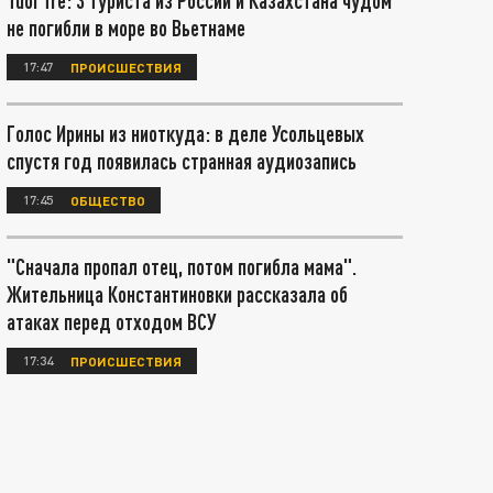
Tuoi Tre: 3 туриста из России и Казахстана чудом
не погибли в море во Вьетнаме
17:47
ПРОИСШЕСТВИЯ
Голос Ирины из ниоткуда: в деле Усольцевых
спустя год появилась странная аудиозапись
17:45
ОБЩЕСТВО
"Сначала пропал отец, потом погибла мама".
Жительница Константиновки рассказала об
атаках перед отходом ВСУ
17:34
ПРОИСШЕСТВИЯ