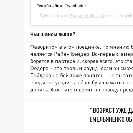
#самбо #бокс #ryanbader
Публикация от
Русские бойцы
(@russkie_boyci
Чьи шансы выше?
Фаворитом в этом поединке, по мнению б
является Райан Бейдер. Во-первых, амер
борется в партере и, скорее всего, это
Фёдора – это первый раунд, если он смож
Бейдера на бой тоже понятен - не пытать
поединок уводить в борьбу и выматывать
добить. А вот что говорят по поводу пре
"ВОЗРАСТ УЖЕ ДА
ЕМЕЛЬЯНЕНКО ОБ