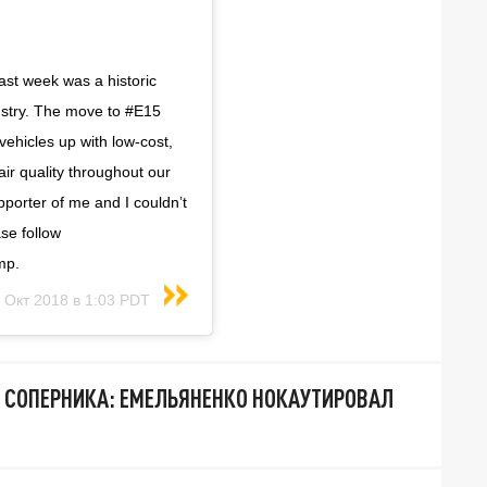
st week was a historic
ustry. The move to #E15
 vehicles up with low-cost,
ir quality throughout our
porter of me and I couldn’t
se follow
mp.
 Окт 2018 в 1:03 PDT
 СОПЕРНИКА: ЕМЕЛЬЯНЕНКО НОКАУТИРОВАЛ