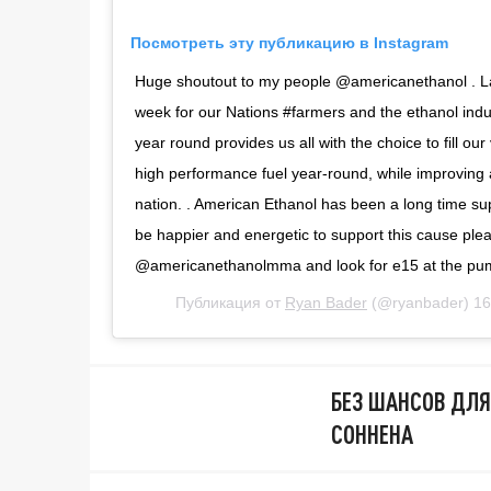
Посмотреть эту публикацию в Instagram
Huge shoutout to my people @americanethanol . La
week for our Nations #farmers and the ethanol ind
year round provides us all with the choice to fill our
high performance fuel year-round, while improving a
nation. . American Ethanol has been a long time sup
be happier and energetic to support this cause plea
@americanethanolmma and look for e15 at the pu
Публикация от
Ryan Bader
(@ryanbader)
16
БЕЗ ШАНСОВ ДЛЯ
СОННЕНА