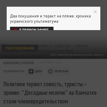
Два покушения и теракт на пляже: хроника
украинского ультиматума
В ПРЯМОМ ЭФИРЕ:
РАССЛЕДОВАНИЕ
ФОТО: ПРАВИТЕЛЬСТВО КАМЧАТСКОГО КРАЯ / KAMGOV.RU
АЛЕКСАНДР СТЕПАНОВ
05 ОКТЯБРЯ 18:16
ПОДПИШИТЕСЬ:
Политики теряют совесть, туристы –
зрение: "Досадные мелочи" на Камчатке
стали членовредительством