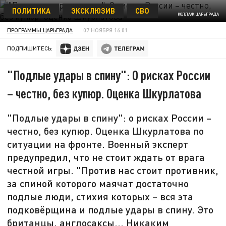
ПОЛИТИКА
ЭКСКЛЮЗИВ
СВО
КОЛЛАЖ ЦАРЬГРАДА
ПРОГРАММЫ ЦАРЬГРАДА
07 НОЯБРЯ 16:01
ПОДПИШИТЕСЬ:
"Подлые удары в спину": О рисках России
– честно, без купюр. Оценка Шкурлатова
"Подлые удары в спину": о рисках России –
честно, без купюр. Оценка Шкурлатова по
ситуации на фронте. Военный эксперт
предупредил, что не стоит ждать от врага
честной игры. "Против нас стоит противник,
за спиной которого маячат достаточно
подлые люди, стихия которых – вся эта
подковёрщина и подлые удары в спину. Это
британцы, англосаксы... Никаким