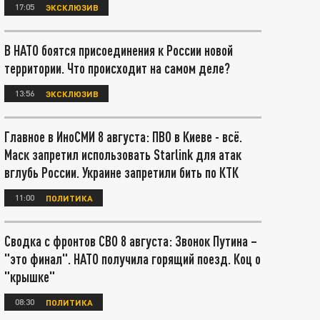
17:05
ЭКСКЛЮЗИВ
В НАТО боятся присоединения к России новой
территории. Что происходит на самом деле?
13:56
ЭКСКЛЮЗИВ
Главное в ИноСМИ 8 августа: ПВО в Киеве - всё.
Маск запретил использовать Starlink для атак
вглубь России. Украине запретили бить по КТК
11:00
ПОЛИТИКА
Сводка с фронтов СВО 8 августа: Звонок Путина –
"это финал". НАТО получила горящий поезд. Коц о
"крышке"
08:30
ПОЛИТИКА