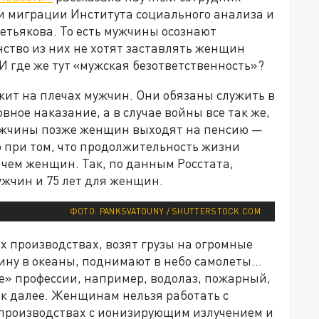
и миграции Института социального анализа и
тьякова. То есть мужчины осознают
ство из них не хотят заставлять женщин
И где же тут «мужская безответственность»?
жит на плечах мужчин. Они обязаны служить в
вное наказание, а в случае войны все так же,
Мужчины позже женщин выходят на пенсию —
то при том, что продолжительность жизни
 чем женщин. Так, по данным Росстата,
мужчин и 75 лет для женщин.
ФОТО: PANKSVATOUNY / SHUTTERSTOCK.COM
 производствах, возят грузы на огромные
ину в океаны, поднимают в небо самолеты...
» профессии, например, водолаз, пожарный,
ак далее. Женщинам нельзя работать с
производствах с ионизирующим излучением и