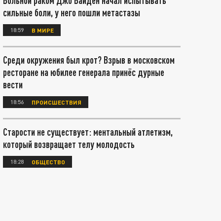
Больной раком Джо Байден начал испытывать
сильные боли, у него пошли метастазы
18:59
В МИРЕ
Среди окружения был крот? Взрыв в московском
ресторане на юбилее генерала принёс дурные
вести
18:56
ПРОИСШЕСТВИЯ
Старости не существует: ментальный атлетизм,
который возвращает телу молодость
18:28
ОБЩЕСТВО