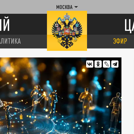
МОСКВА
ИЙ
Ц
АЛИТИКА
ЭФИР