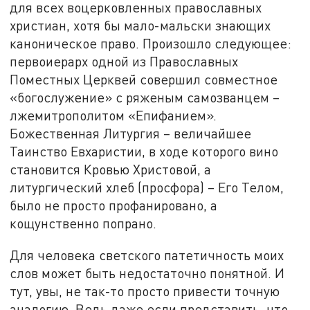
для всех воцерковленных православных
христиан, хотя бы мало-мальски знающих
каноническое право. Произошло следующее:
первоиерарх одной из Православных
Поместных Церквей совершил совместное
«богослужение» с ряженым самозванцем –
лжемитрополитом «Епифанием».
Божественная Литургия – величайшее
Таинство Евхаристии, в ходе которого вино
становится Кровью Христовой, а
литургический хлеб (просфора) – Его Телом,
было не просто профанировано, а
кощунственно попрано.
Для человека светского патетичность моих
слов может быть недостаточно понятной. И
тут, увы, не так-то просто привести точную
аналогию. Ведь даже если представить, что