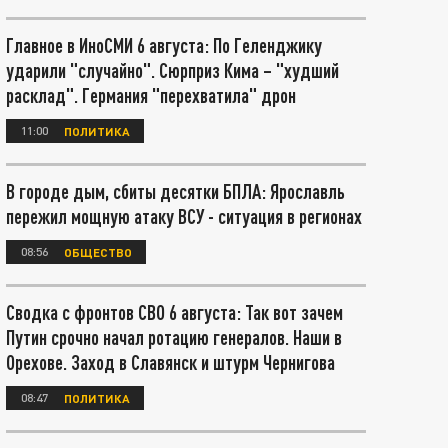
Главное в ИноСМИ 6 августа: По Геленджику
ударили "случайно". Сюрприз Кима – "худший
расклад". Германия "перехватила" дрон
11:00
ПОЛИТИКА
В городе дым, сбиты десятки БПЛА: Ярославль
пережил мощную атаку ВСУ - ситуация в регионах
08:56
ОБЩЕСТВО
Сводка с фронтов СВО 6 августа: Так вот зачем
Путин срочно начал ротацию генералов. Наши в
Орехове. Заход в Славянск и штурм Чернигова
08:47
ПОЛИТИКА