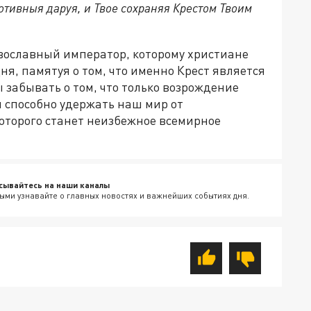
отивныя даруя, и Твое сохраняя Крестом Твоим
авославный император, которому христиане
я, памятуя о том, что именно Крест является
забывать о том, что только возрождение
 способно удержать наш мир от
оторого станет неизбежное всемирное
сывайтесь на наши каналы
ыми узнавайте о главных новостях и важнейших событиях дня.