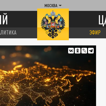
МОСКВА
ИЙ
Ц
АЛИТИКА
ЭФИР