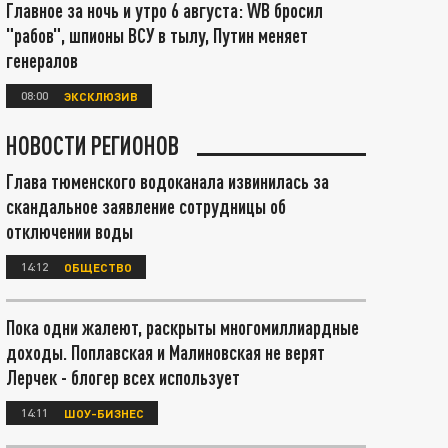
Главное за ночь и утро 6 августа: WB бросил
"рабов", шпионы ВСУ в тылу, Путин меняет
генералов
08:00
ЭКСКЛЮЗИВ
НОВОСТИ РЕГИОНОВ
Глава тюменского водоканала извинилась за
скандальное заявление сотрудницы об
отключении воды
14:12
ОБЩЕСТВО
Пока одни жалеют, раскрыты многомиллиардные
доходы. Поплавская и Малиновская не верят
Лерчек - блогер всех использует
14:11
ШОУ-БИЗНЕС