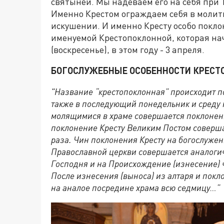
святыней. Мы надеваем его на себя при 
Именно Крестом ограждаем себя в молит
искушении. И именно Кресту особо покло
именуемой Крестопоклонной, которая на
(воскресенье), в этом году - 3 апреля.
БОГОСЛУЖЕБНЫЕ ОСОБЕННОСТИ КРЕС
"Название “крестопоклонная” происходит по 
также в последующий понедельник и среду н
молящимися в храме совершается поклонени
поклонение Кресту Великим Постом соверш
раза. Чин поклонения Кресту на богослуже
Православной церкви совершается аналоги
Господня и на Происхождение (изнесение) 
После изнесения (выноса) из алтаря и пок
на аналое посредине храма всю седмицу…”