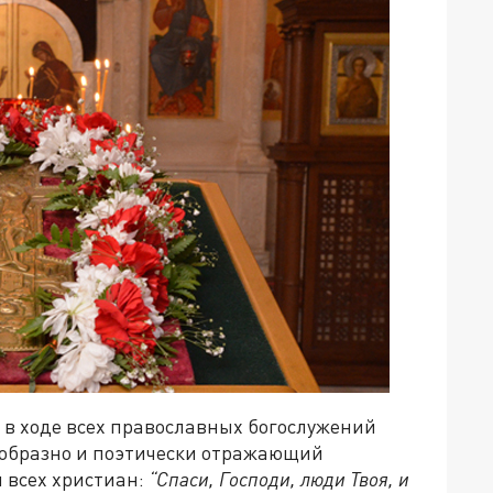
 в ходе всех православных богослужений
ь образно и поэтически отражающий
 всех христиан:
“Спаси, Господи, люди Твоя, и