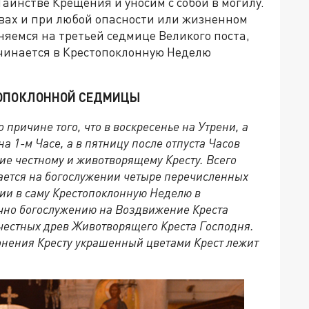
Таинстве Крещения и уносим с собой в могилу.
вах и при любой опасности или жизненном
няемся на третьей седмице Великого поста,
чинается в Крестопоклонную Неделю
ТОПОКЛОННОЙ СЕДМИЦЫ
причине того, что в воскресенье на Утрени, а
а 1-м Часе, а в пятницу после отпуста Часов
е честному и животворящему Кресту. Всего
ается на богослужении четыре перечисленных
нии в саму Крестопоклонную Неделю в
чно богослужению на Воздвижение Креста
честных древ Животворящего Креста Господня.
лонения Кресту украшенный цветами Крест лежит