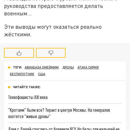
руководства предоставляется делать
военным…
Эти выводы могут оказаться реально
жёсткими.
ТЕГИ:
АВИАБАЗА ХМЕЙМИМ
ДРОНЫ
АТАКА СИРИЯ
БЕСПИЛОТНИК
США
ЧИТАЙТЕ ТАКЖЕ:
Технофашисты XXI века
"Кротами" были все? Теракт в центре Москвы: На генералов
охотятся "живые дроны"
Даня с Дашей спаслись от боевиков ВСУ. Но беды для малышей не