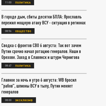
11:00
ПОЛИТИКА
В городе дым, сбиты десятки БПЛА: Ярославль
пережил мощную атаку ВСУ - ситуация в регионах
08:56
ОБЩЕСТВО
Сводка с фронтов СВО 6 августа: Так вот зачем
Путин срочно начал ротацию генералов. Наши в
Орехове. Заход в Славянск и штурм Чернигова
08:47
ПОЛИТИКА
Главное за ночь и утро 6 августа: WB бросил
"рабов", шпионы ВСУ в тылу, Путин меняет
генералов
08:00
ЭКСКЛЮЗИВ