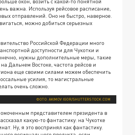
больше окон, возить с какой-то понятной
чень важна. Используя рейсовое расписание,
вых отправлений. Оно не быстро, наверное.
вигаться, можно добиться серьезных
авительство Российской Федерации много
ранспортной доступности для Чукотки и
конечно, нужны дополнительные меры, такие
на Дальнем Востоке, частота рейсов и
егиона еще своими силами можем обеспечить
лоссальные усилия, то магистральные
лать очень сложно.
ФОТО: AKIMOV IGOR/SHUTTERSTOCK.COM
лномоченным представителем президента в
ассказал какую-то фантастику: на Чукотке
ат. Ну, я это воспринял как фантастику.
ннего регионального продукта, если