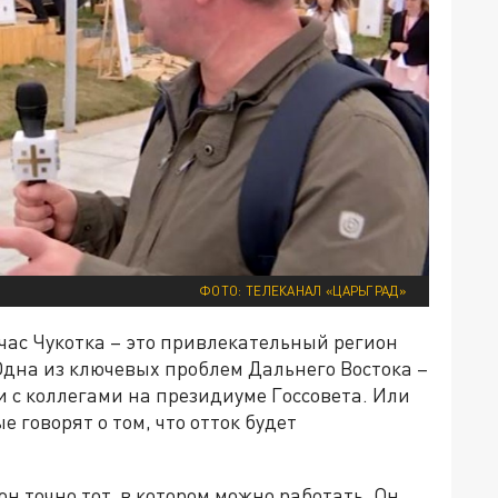
ФОТО: ТЕЛЕКАНАЛ «ЦАРЬГРАД»
ас Чукотка – это привлекательный регион
 Одна из ключевых проблем Дальнего Востока –
ли с коллегами на президиуме Госсовета. Или
е говорят о том, что отток будет
н точно тот, в котором можно работать. Он