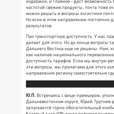
издержки, и главное - даст возможность 
частотой свежие продукты, почта тоже о
можно решать и вопросы логистики почто
Но если в этом направлении постоянно д
результатов.
Про транспортную доступность. У нас пр
делает для этого. Но до конца вопросы т
Дальнего Востока еще не решены. Нам, 
как наличие национального перевозчика 
доступность тарифов. Если мы внутри р
эти вопросы, мы прилагаем для этого ко
направления региону самостоятельно сде
Ю.П.
Встречаясь с вице-премьером, упо
Дальневосточном округе, Юрий Трутнев р
запускается горно-обогатительный комбин
Который даст 60% роста валового внутре