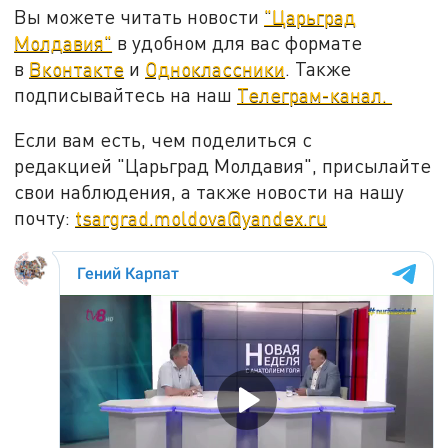
Вы можете читать новости
"Царьград
Молдавия"
в удобном для вас формате
в
Вконтакте
и
Одноклассники
. Также
подписывайтесь на наш
Телеграм-канал.
Если вам есть, чем поделиться с
редакцией "Царьград Молдавия", присылайте
свои наблюдения, а также новости на нашу
почту:
tsargrad.moldova@yandex.ru