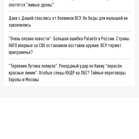
охотятся "живые дроны"
Даня с Дашей спаслись от боевиков ВСУ. Но беды для малышей не
закончились
"Очень плохие новости": Большая ошибка Palantir в России. Страны
НАТО впервые за СВО остановили поставки оружия. ВСУ теряют
приграничье?
"Терпение Путина лопнуло". Рекордный удар по Киеву "пересёк
красные линии". Особые спецы КНДР на ЛБС? Тайные переговоры
Европы и Москвы