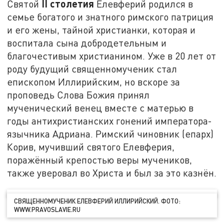
II столетия
Святой
Елевферий родился в
семье богатого и знатного римского патриция
и его жены, тайной христианки, которая и
воспитала сына добродетельным и
благочестивым христианином. Уже в 20 лет от
роду будущий священномученик стал
епископом Иллирийским, но вскоре за
проповедь Слова Божия принял
мученический венец вместе с матерью в
годы антихристианских гонений императора-
язычника Адриана. Римский чиновник (епарх)
Корив, мучивший святого Елевферия,
поражённый крепостью веры мучеников,
также уверовал во Христа и был за это казнён.
СВЯЩЕННОМУЧЕНИК ЕЛЕВФЕРИЙ ИЛЛИРИЙСКИЙ. ФОТО:
WWW.PRAVOSLAVIE.RU