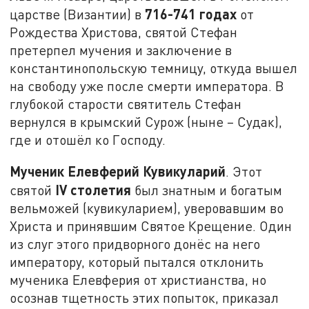
716-741 годах
царстве (Византии) в
от
Рождества Христова, святой Стефан
претерпел мучения и заключение в
константинопольскую темницу, откуда вышел
на свободу уже после смерти императора. В
глубокой старости святитель Стефан
вернулся в крымский Сурож (ныне – Судак),
где и отошёл ко Господу.
Мученик Елевферий Кувикуларий
. Этот
IV столетия
святой
был знатным и богатым
вельможей (кувикуларием), уверовавшим во
Христа и принявшим Святое Крещение. Один
из слуг этого придворного донёс на него
императору, который пытался отклонить
мученика Елевферия от христианства, но
осознав тщетность этих попыток, приказал