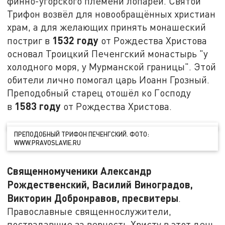
финно-угорского племени лопарей. Святой
Трифон возвёл для новообращённых христиан
храм, а для желающих принять монашеский
1532 году
постриг в
от Рождества Христова
основал Троицкий Печенгский монастырь "у
холодного моря, у Мурманской границы". Этой
обители лично помогал царь Иоанн Грозный.
Преподобный старец отошёл ко Господу
1583 году
в
от Рождества Христова.
ПРЕПОДОБНЫЙ ТРИФОН ПЕЧЕНГСКИЙ. ФОТО:
WWW.PRAVOSLAVIE.RU
Священномученики Александр
Рождественский, Василий Виноградов,
Викторин Добронравов, пресвитеры
.
Православные священнослужители,
пострадавшие за верность Христу в этот день