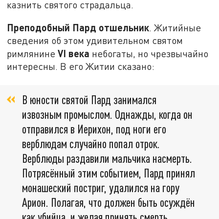
казнить святого страдальца.
Преподобный Пард отшельник
. Житийные
сведения об этом удивительном святом
VI века
римлянине
небогаты, но чрезвычайно
интересны. В его Житии сказано:
В юности святой Пард занимался
извозным промыслом. Однажды, когда он
отправился в Иерихон, под ноги его
верблюдам случайно попал отрок.
Верблюды раздавили мальчика насмерть.
Потрясённый этим событием, Пард принял
монашеский постриг, удалился на гору
Арион. Полагая, что должен быть осуждён
как убийца, и желая принять смерть,