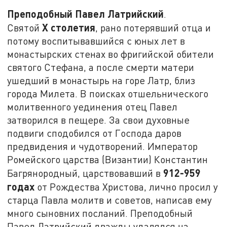
Преподобный Павел Латрийский
.
X столетия
Святой
, рано потерявший отца и
потому воспитывавшийся с юных лет в
монастырских стенах во фригийской обители
святого Стефана, а после смерти матери
ушедший в монастырь на горе Латр, близ
города Милета. В поисках отшельнического
молитвенного уединения отец Павел
затворился в пещере. За свои духовные
подвиги сподобился от Господа даров
предвидения и чудотворений. Император
Ромейского царства (Византии) Константин
912-959
Багрянородный, царствовавший в
годах
от Рождества Христова, лично просил у
старца Павла молитв и советов, написав ему
много сыновних посланий. Преподобный
Павел Латрийский дважды удалялся на