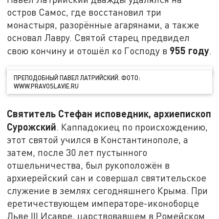
остров Самос, где восстановил три
монастыря, разорённые агарянами, а также
основал Лавру. Святой старец предвидел
955 году
свою кончину и отошёл ко Господу в
.
ПРЕПОДОБНЫЙ ПАВЕЛ ЛАТРИЙСКИЙ. ФОТО:
WWW.PRAVOSLAVIE.RU
Святитель Стефан исповедник, архиепископ
Сурожский
. Каппадокиец по происхождению,
этот святой учился в Константинополе, а
затем, после 30 лет пустынного
отшельничества, был рукоположён в
архиерейский сан и совершал святительское
служение в землях сегодняшнего Крыма. При
еретичествующем императоре-иконоборце
Льве III Исавре, царствовавшем в Ромейском