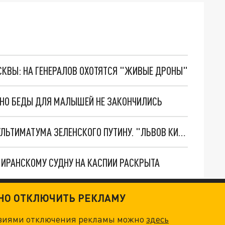
ОСКВЫ: НА ГЕНЕРАЛОВ ОХОТЯТСЯ "ЖИВЫЕ ДРОНЫ"
. НО БЕДЫ ДЛЯ МАЛЫШЕЙ НЕ ЗАКОНЧИЛИСЬ
НОВОЕ МАСШТАБНЕЙШЕЕ НАСТУПЛЕНИЕ. ТРИ УЛЬТИМАТУМА ЗЕЛЕНСКОГО ПУТИНУ. "ЛЬВОВ КИМА" ПОСТАВЯТ НА ПВО? ГЛОБАЛЬНЫЙ ПРОРЫВ ПОД ЗАПОРОЖЬЕМ
О ИРАНСКОМУ СУДНУ НА КАСПИИ РАСКРЫТА
ТНО ОТКЛЮЧИТЬ РЕКЛАМУ
овиями отключения рекламы можно
здесь