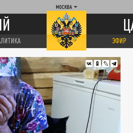
МОСКВА
ИЙ
Ц
АЛИТИКА
ЭФИР