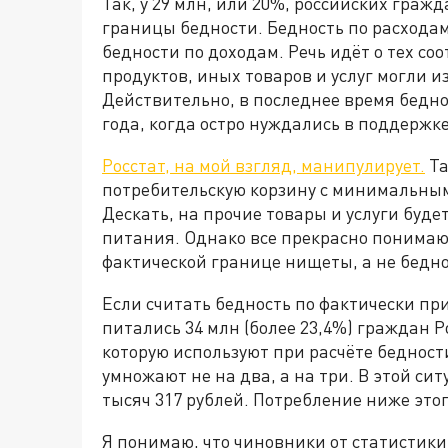
Так, у 29 млн, или 20%, российских гра
границы бедности. Бедность по расходам
бедности по доходам. Речь идёт о тех со
продуктов, иных товаров и услуг могли и
Действительно, в последнее время бедно
года, когда остро нуждались в поддержке
Росстат, на мой взгляд, манипулирует.
Та
потребительскую корзину с минимальным
Дескать, на прочие товары и услуги буде
питания. Однако все прекрасно понимаю
фактической границе нищеты, а не бедно
Если считать бедность по фактически пр
питались 34 млн (более 23,4%) граждан 
которую используют при расчёте бедност
умножают не на два, а на три. В этой сит
тысяч 317 рублей. Потребление ниже этог
Я понимаю, что чиновники от статистик