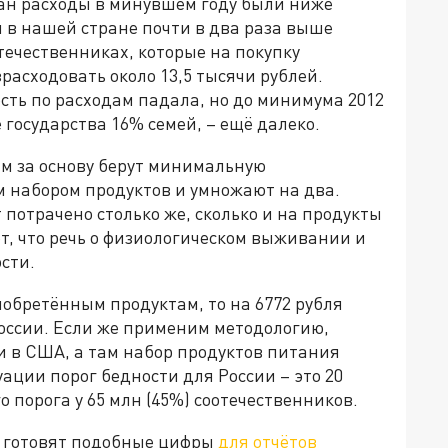
ждан расходы в минувшем году были ниже
 в нашей стране почти в два раза выше
отечественниках, которые на покупку
зрасходовать около 13,5 тысячи рублей.
сть по расходам падала, но до минимума 2012
 государства 16% семей, – ещё далеко.
м за основу берут минимальную
 набором продуктов и умножают на два.
т потрачено столько же, сколько и на продукты
т, что речь о физиологическом выживании и
сти.
иобретённым продуктам, то на 6772 рубля
России. Если же применим методологию,
и в США, а там набор продуктов питания
уации порог бедности для России – это 20
о порога у 65 млн (45%) соотечественников.
и готовят подобные цифры
для отчётов