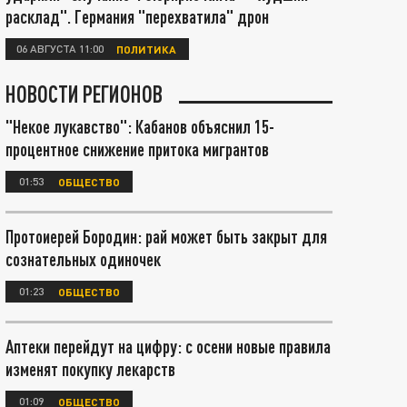
расклад". Германия "перехватила" дрон
06 АВГУСТА 11:00
ПОЛИТИКА
НОВОСТИ РЕГИОНОВ
"Некое лукавство": Кабанов объяснил 15-
процентное снижение притока мигрантов
01:53
ОБЩЕСТВО
Протоиерей Бородин: рай может быть закрыт для
сознательных одиночек
01:23
ОБЩЕСТВО
Аптеки перейдут на цифру: с осени новые правила
изменят покупку лекарств
01:09
ОБЩЕСТВО