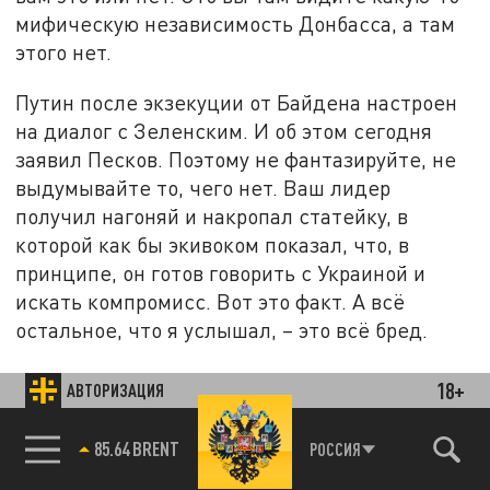
мифическую независимость Донбасса, а там
этого нет.
Путин после экзекуции от Байдена настроен
на диалог с Зеленским. И об этом сегодня
заявил Песков. Поэтому не фантазируйте, не
выдумывайте то, чего нет. Ваш лидер
получил нагоняй и накропал статейку, в
которой как бы экивоком показал, что, в
принципе, он готов говорить с Украиной и
искать компромисс. Вот это факт. А всё
остальное, что я услышал, – это всё бред.
А.П.:
Я не то чтобы сочувствую Украине, но
18+
АВТОРИЗАЦИЯ
реально очень сложно находиться в ситуации,
когда она уже и продала себя, и разделась, и
85.64 BRENT
РОССИЯ
все прелести продемонстрировала, а её всё