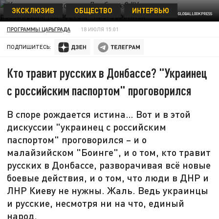
ЭКСКЛЮЗИВ
ОБЩЕСТВО
ИНТЕРВЬЮ
ФОТО: ALEXANDER REKUN / GLOBALLOOKPRESS
ПРОГРАММЫ ЦАРЬГРАДА
18 ИЮЛЯ 15:01
ПОДПИШИТЕСЬ:
Кто травит русских в Донбассе? "Украинец
с российским паспортом" проговорился
В споре рождается истина… Вот и в этой
дискуссии "украинец с российским
паспортом" проговорился – и о
малайзийском "Боинге", и о том, кто травит
русских в Донбассе, разворачивая всё новые
боевые действия, и о том, что люди в ДНР и
ЛНР Киеву не нужны. Жаль. Ведь украинцы
и русские, несмотря ни на что, единый
народ.