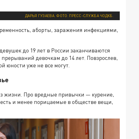
ДАРЬЯ ГУЗАЕВА. ФОТО: ПРЕСС-СЛУЖБА ЧОДКБ.
ременность, аборты, заражения инфекциями,
 девушек до 19 лет в России заканчиваются
 прерываний девочкам до 14 лет. Повзрослев,
ой юности уже не все могут.
вье
аз жизни. Про вредные привычки — курение,
 есть и менее порицаемые в обществе вещи,