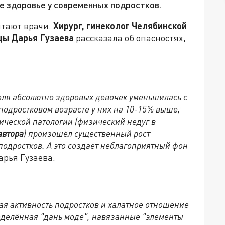
ое здоровье у современных подростков.
итают врачи.
Хирург, гинеколог Челябинской
цы Дарья Гузаева
рассказала об опасностях,
доля абсолютно здоровых девочек уменьшилась с
 подростковом возрасте у них на 10-15% выше,
ической патологии (физический недуг в
автора
) произошёл существенный рост
подростков. А это создает неблагоприятный фон
арья Гузаева.
я активность подростков и халатное отношение
ределённая "дань моде", навязанные "элементы