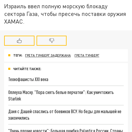
Израиль ввел полную морскую блокаду
сектора Газа, чтобы пресечь поставки оружия
ХАМАС.
ТЕГИ:
ГРЕТА ТУНБЕРГ ЗАДЕРЖАНА
ГРЕТА ТУНБЕРГ
ЧИТАЙТЕ ТАКЖЕ:
Технофашисты XXI века
Оплеуха Маску. "Пора снять белые перчатки": Как уничтожить
Starlink
Даня с Дашей спаслись от боевиков ВСУ. Но беды для малышей не
закончились
"Очень плохие новости": Большая ошибка Palantir в России. Страны