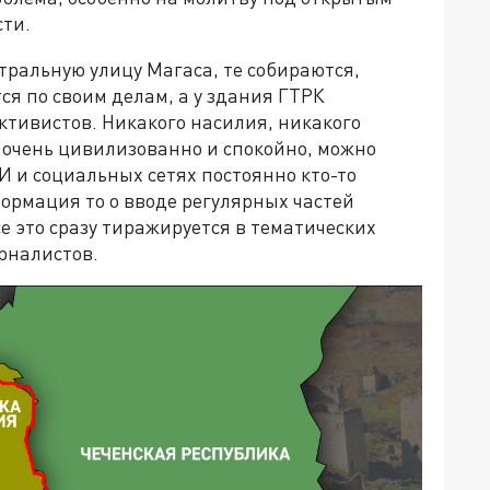
сти.
нтральную улицу Магаса, те собираются,
ся по своим делам, а у здания ГТРК
ктивистов. Никакого насилия, никакого
 очень цивилизованно и спокойно, можно
МИ и социальных сетях постоянно кто-то
ормация то о вводе регулярных частей
се это сразу тиражируется в тематических
урналистов.