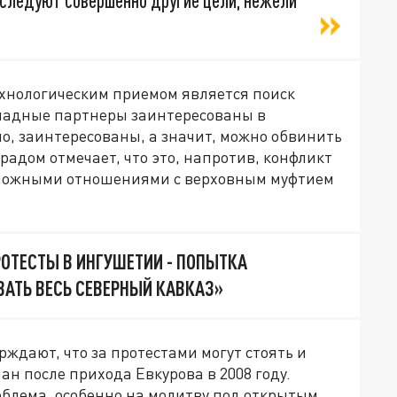
еследуют совершенно другие цели, нежели
ехнологическим приемом является поиск
ападные партнеры заинтересованы в
о, заинтересованы, а значит, можно обвинить
градом отмечает, что это, напротив, конфликт
 сложными отношениями с верховным муфтием
РОТЕСТЫ В ИНГУШЕТИИ - ПОПЫТКА
АТЬ ВЕСЬ СЕВЕРНЫЙ КАВКАЗ»
ждают, что за протестами могут стоять и
н после прихода Евкурова в 2008 году.
облема, особенно на молитву под открытым