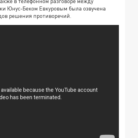
Также в телефонном разговоре между
ки Юнус-Беком Евкуровым была озвучена
дов решения противоречий.