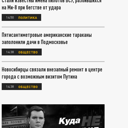
Стали известны имена пилотов ВСУ, разбившихся
на Ми-8 при бегстве от удара
14:50
ПОЛИТИКА
Пятисантиметровые американские тараканы
заполонили дачи в Подмосковье
14:38
ОБЩЕСТВО
Новосибирцы связали внезапный ремонт в центре
города с возможным визитом Путина
14:38
ОБЩЕСТВО