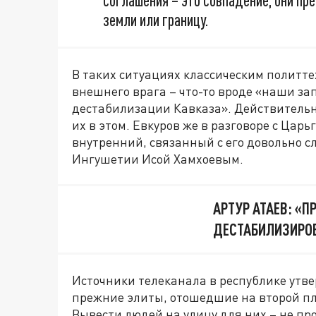
соглашения – это совпадение, они пр
земли или границу.
В таких ситуациях классическим политт
внешнего врага – что-то вроде «наши з
дестабилизации Кавказа». Действительн
их в этом. Евкуров же в разговоре с Царь
внутренний, связанный с его довольно
Ингушетии Исой Хамхоевым.
АРТУР АТАЕВ: «П
ДЕСТАБИЛИЗИРОВ
Источники телеканала в республике утвер
прежние элиты, отошедшие на второй пла
Вывести людей на улицу для них – не пр