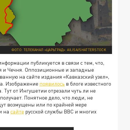
ФОТО: ТЕЛЕКАНАЛ «ЦАРЬГРАД». AILISA/SHATTERSTOCK
нформации публикуется в связи с тем, что,
ия и Чечня. Оппозиционные и западные
ванную на сайте издания «Кавказский узел»,
ада. Изображение
появилось
в блоге известного
 Тут от Ингушетии отрезали чуть ли не
получает. Понятное дело, что люди, не
дут возмущены или по крайней мере
и на
сайте
русской службы BBC и многих