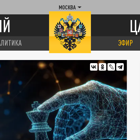
МОСКВА
ИЙ
Ц
АЛИТИКА
ЭФИР