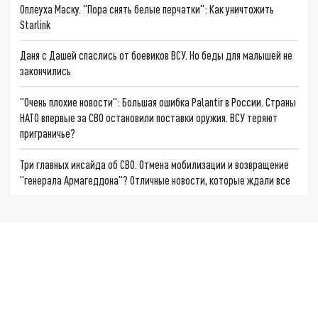
Оплеуха Маску. "Пора снять белые перчатки": Как уничтожить
Starlink
Даня с Дашей спаслись от боевиков ВСУ. Но беды для малышей не
закончились
"Очень плохие новости": Большая ошибка Palantir в России. Страны
НАТО впервые за СВО остановили поставки оружия. ВСУ теряют
приграничье?
Три главных инсайда об СВО. Отмена мобилизации и возвращение
"генерала Армагеддона"? Отличные новости, которые ждали все