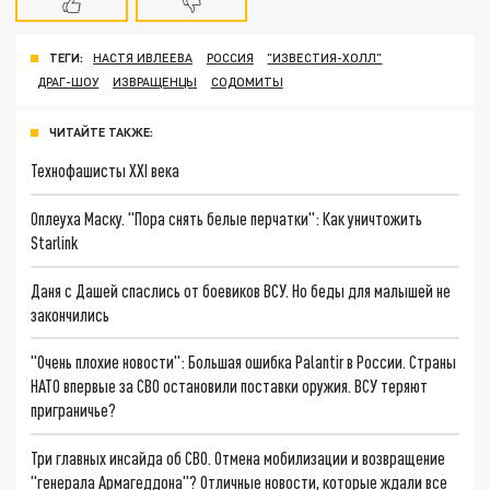
ТЕГИ:
НАСТЯ ИВЛЕЕВА
РОССИЯ
"ИЗВЕСТИЯ-ХОЛЛ"
ДРАГ-ШОУ
ИЗВРАЩЕНЦЫ
СОДОМИТЫ
ЧИТАЙТЕ ТАКЖЕ:
Технофашисты XXI века
Оплеуха Маску. "Пора снять белые перчатки": Как уничтожить
Starlink
Даня с Дашей спаслись от боевиков ВСУ. Но беды для малышей не
закончились
"Очень плохие новости": Большая ошибка Palantir в России. Страны
НАТО впервые за СВО остановили поставки оружия. ВСУ теряют
приграничье?
Три главных инсайда об СВО. Отмена мобилизации и возвращение
"генерала Армагеддона"? Отличные новости, которые ждали все