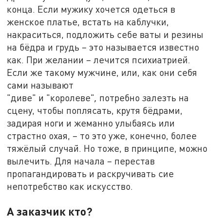
конца. Если мужику хочется одеться в
женское платье, встать на каблучки,
накраситься, подложить себе ваты и резины
на бёдра и грудь – это называется известно
как. При желании – лечится психиатрией.
Если же такому мужчине, или, как они себя
сами называют
"диве"
и
"королеве"
,
потребно
з
алезть на
сцену, чтобы поплясать, крутя бёдрами,
задирая ноги и жеманно улыбаясь или
страстно охая, – то это уже, конечно, более
тяжёлый случай. Но тоже, в принципе, можно
вылечить. Для начала – перестав
пропагандировать и раскручивать сие
непотребство как искусство.
А заказчик кто?