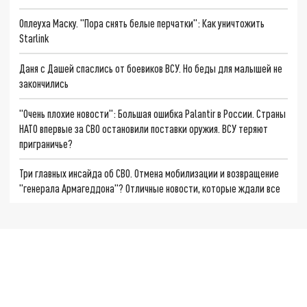
Оплеуха Маску. "Пора снять белые перчатки": Как уничтожить
Starlink
Даня с Дашей спаслись от боевиков ВСУ. Но беды для малышей не
закончились
"Очень плохие новости": Большая ошибка Palantir в России. Страны
НАТО впервые за СВО остановили поставки оружия. ВСУ теряют
приграничье?
Три главных инсайда об СВО. Отмена мобилизации и возвращение
"генерала Армагеддона"? Отличные новости, которые ждали все