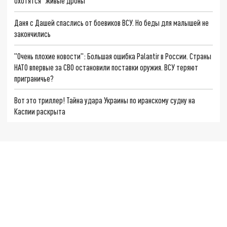
охотятся "живые дроны"
Даня с Дашей спаслись от боевиков ВСУ. Но беды для малышей не
закончились
"Очень плохие новости": Большая ошибка Palantir в России. Страны
НАТО впервые за СВО остановили поставки оружия. ВСУ теряют
приграничье?
Вот это триллер! Тайна удара Украины по иранскому судну на
Каспии раскрыта