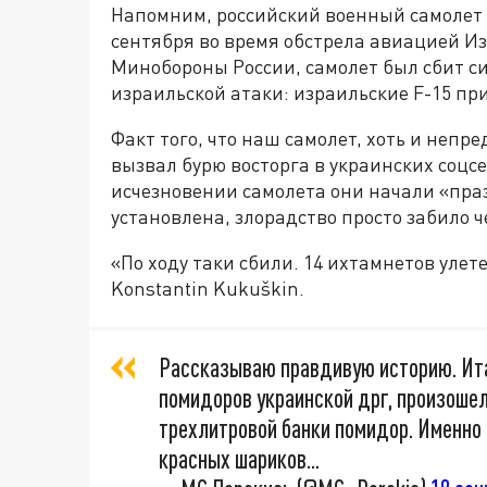
Напомним, российский военный самолет И
сентября во время обстрела авиацией И
Минобороны России, самолет был сбит с
израильской атаки: израильские F-15 пр
Факт того, что наш самолет, хоть и непр
вызвал бурю восторга в украинских соцс
исчезновении самолета они начали «праз
установлена, злорадство просто забило ч
«По ходу таки сбили. 14 ихтамнетов улет
Konstantin Kukuškin.
Рассказываю правдивую историю. Ита
помидоров украинской дрг, произоше
трехлитровой банки помидор. Именно 
красных шариков...