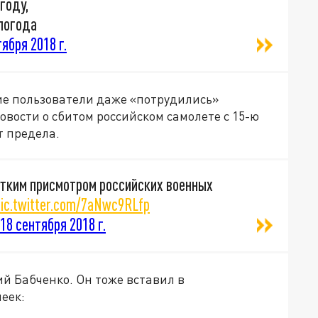
игоду,
 погода
ября 2018 г.
ие пользователи даже «потрудились»
овости о сбитом российском самолете с 15-ю
т предела.
утким присмотром российских военных
pic.twitter.com/7aNwc9RLfp
18 сентября 2018 г.
ий Бабченко. Он тоже вставил в
еек: