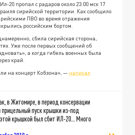
л-20 пропал с радаров около 23:00 мск 17
зраиля сирийской территории. Как сообщило
ирийскими ПВО во время отражения
икрылись российским бортом.
еднамеренно, сбила сирийская сторона,
етях. Уже после первых сообщений об
дновать», а когда гибель военных была
ерез край.
ели на концерт Кобзона», —
написал
к, в Житомире, в период консервации
л прицельный пуск крышки из-под
этой крышкой был сбит ИЛ-20... Много