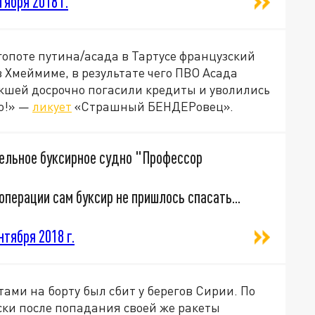
тября 2018 г.
гопоте путина/асада в Тартусе французский
 Хмеймиме, в результате чего ПВО Асада
мокшей досрочно погасили кредиты и уволились
то!» —
ликует
«Страшный БЕНДЕРовец».
тельное буксирное судно "Профессор
операции сам буксир не пришлось спасать...
нтября 2018 г.
ами на борту был сбит у берегов Сирии. По
уски после попадания своей же ракеты