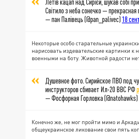
Летів кацап над Сирієй, шукав собі пр
Світило з неба сонечко — прекрасная
— пан Палівець (@pan_palivec)
18 сент
Некоторые особо старательные украинск
нарисовать издевательские картинки к н
военными на боту. Животной радости не
Душевное фото. Сирийское ПВО под ч
инструкторов сбивает Ил-20 ВВС РФ
— Фосфорная Горловка (@natohawks)
Конечно же, не мог пройти мимо и Аркад
общеукраинское ликование свои пять коп