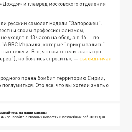
 «Дождя» и главред московского отделения
или русский самолет модели "Запорожец".
звестны своим профессионализмом,
е уходят в 13 часов на обед, а в 16 — по
F-16 ВВС Израиля, которые "прикрывались"
тью телеги. Все, что вы хотели знать про
перец"), но боялись спросить», —
съехидничал
ародного права бомбит территорию Сирии,
 поглумиться. Это все, что вы хотели знать о
сывайтесь на наши каналы
ыми узнавайте о главных новостях и важнейших событиях дня.