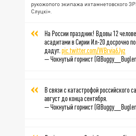
рукожопого экипажа ихтамнетовского З
Слуцкi».
На России праздник! Вдовы 12 челов
асадитами в Сирии Ил-20 досрочно пол
дадут.
pic.twitter.com/WBrvia6Jyz
— Чокнутый горнист (@Buggy__Bugle
В связи с катастрофой российского с
август до конца сентября.
— Чокнутый горнист (@Buggy__Bugle