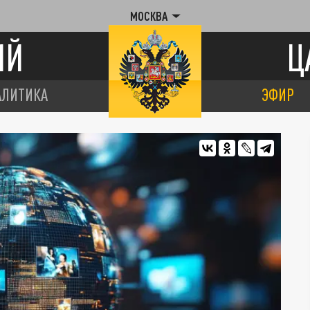
МОСКВА
ИЙ
Ц
АЛИТИКА
ЭФИР