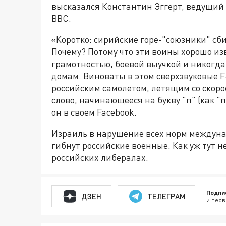
высказался Константин Эггерт, ведущий
BBC.
«Коротко: сирийские горе-"союзники" сб
Почему? Потому что эти воины хорошо и
грамотностью, боевой выучкой и никогда н
домам. Виноваты в этом сверхзвуковые 
российским самолетом, летящим со скорос
слово, начинающееся на букву "п" (как "
он в своем Facebook.
Израиль в нарушение всех норм междун
гибнут российские военные. Как уж тут не
российских либералах.
Подпи
ДЗЕН
ТЕЛЕГРАМ
и перв