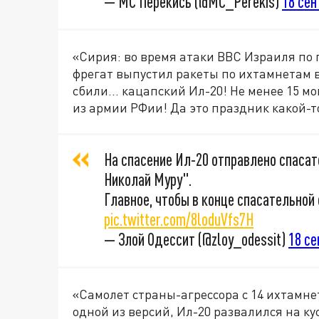
— МС Перекись (@MC_Perekis)
18 сен
«Сирия: во время атаки ВВС Израиля по 
фрегат выпустил ракеты по ихтамнетам в
сбили... кацапский Ил-20! Не менее 15 
из армии РФии! Да это праздник какой-
На спасение Ил-20 отправлено спаса
Николай Муру".
Главное, чтобы в конце спасательной 
pic.twitter.com/8loduVfs7H
— Злой Одессит (@zloy_odessit)
18 се
«Самолет страны-агрессора с 14 ихтамнет
одной из версий, Ил-20 развалился на к