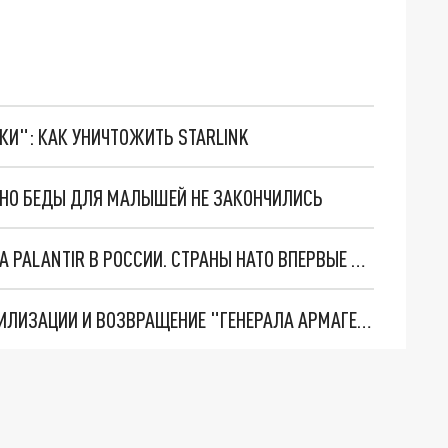
ТКИ": КАК УНИЧТОЖИТЬ STARLINK
. НО БЕДЫ ДЛЯ МАЛЫШЕЙ НЕ ЗАКОНЧИЛИСЬ
"ОЧЕНЬ ПЛОХИЕ НОВОСТИ": БОЛЬШАЯ ОШИБКА PALANTIR В РОССИИ. СТРАНЫ НАТО ВПЕРВЫЕ ЗА СВО ОСТАНОВИЛИ ПОСТАВКИ ОРУЖИЯ. ВСУ ТЕРЯЮТ ПРИГРАНИЧЬЕ?
ТРИ ГЛАВНЫХ ИНСАЙДА ОБ СВО. ОТМЕНА МОБИЛИЗАЦИИ И ВОЗВРАЩЕНИЕ "ГЕНЕРАЛА АРМАГЕДДОНА"? ОТЛИЧНЫЕ НОВОСТИ, КОТОРЫЕ ЖДАЛИ ВСЕ