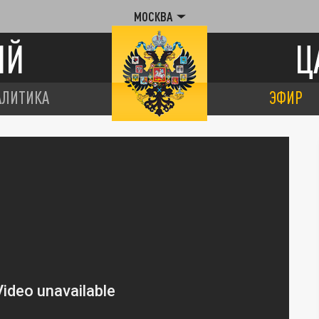
МОСКВА
ИЙ
Ц
АЛИТИКА
ЭФИР