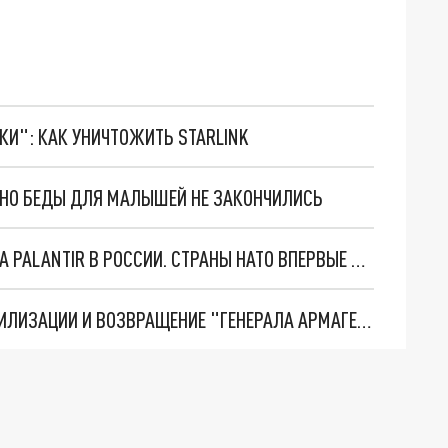
ТКИ": КАК УНИЧТОЖИТЬ STARLINK
. НО БЕДЫ ДЛЯ МАЛЫШЕЙ НЕ ЗАКОНЧИЛИСЬ
"ОЧЕНЬ ПЛОХИЕ НОВОСТИ": БОЛЬШАЯ ОШИБКА PALANTIR В РОССИИ. СТРАНЫ НАТО ВПЕРВЫЕ ЗА СВО ОСТАНОВИЛИ ПОСТАВКИ ОРУЖИЯ. ВСУ ТЕРЯЮТ ПРИГРАНИЧЬЕ?
ТРИ ГЛАВНЫХ ИНСАЙДА ОБ СВО. ОТМЕНА МОБИЛИЗАЦИИ И ВОЗВРАЩЕНИЕ "ГЕНЕРАЛА АРМАГЕДДОНА"? ОТЛИЧНЫЕ НОВОСТИ, КОТОРЫЕ ЖДАЛИ ВСЕ