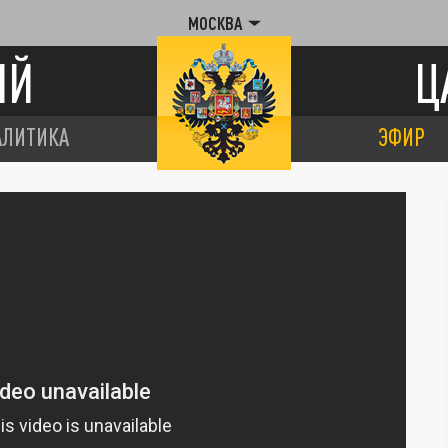
МОСКВА
ИЙ
Ц
АЛИТИКА
ЭФИР